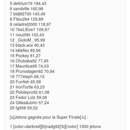
5 delirium79 184,43
6 sandville 160,98
7 bidj92700 143,49
8 Fitou2k4 129,89
9 celadrel2000 118,97
10 7beLIEve7 109,97
11 nouchbi 102,43
12 _GuiioM_ 95,99
13 black.ace 90,43
14 kikkflex 85,56
15 Pockey 81,27
16 Chubaka92 77,45
17 Mauritius95 74,03
18 Prunodagen92 70,94
19 777steph 68,13
20 Funfish 65,58
21 IronTurtle 63,23
22 Pololepro92 61,08
23 Fedor Lolz 59,08
24 Gilles&John 57,24
25 fg958 55,52
[u]Jetons gagnés pour la Super Finale[/u] :
1 [color=darkred][b]nadg92[/b][/color] 1500 jetons