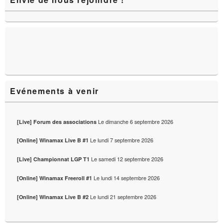
principale
de
widget
pour
la
barre
latérale
Evénements à venir
Le
dimanche 6 septembre 2026
[Live] Forum des associations
Le
lundi 7 septembre 2026
[Online] Winamax Live B #1
Le
samedi 12 septembre 2026
[Live] Championnat LGP T1
Le
lundi 14 septembre 2026
[Online] Winamax Freeroll #1
Le
lundi 21 septembre 2026
[Online] Winamax Live B #2