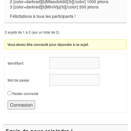
2 [color=darkred][b]Missclick92[/b][/color] 1000 jetons
3 [color=darkred][b]MiniVip[/b][/color] 500 jetons
Félicitations à tous les participants !
2 sujets de 1 à 2 (sur un total de 2)
Vous devez être connecté pour répondre à ce sujet.
Identifiant:
Mot de passe:
Rester connecté
Connexion
Zone
Envie de nous rejoindre !