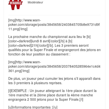
Modérateur
[img]http://www.wam-
poker.com/storage/posts/3845658/2403845705b8e9731d9f
11.png[/img]
La prochaine manche du championnat aura lieu le [b]
[color=darkred]lundi 8 avril[/color][/b] à [b]
[color=darkred]21h[/color][/b]. Les 3 premiers seront
qualifiés pour la Super Finale et engrangeront des jetons en
fonction de leur position au classement :
[img]http://www.wam-
poker.com/storage/posts/3845658/20378405285964e1c4d4
361.png[/img]
De plus, un joueur peut cumuler les jetons s’il apparaît dans
les 3 premiers à plusieurs reprises.
[i]EXEMPLE : Un joueur atteignant la 1ère place durant la
1ère manche et la 2ème place durant la 4ème manche
engrangera 2 500 jetons pour la Super Finale.[/i]
[u]Informations importantes :[/u]