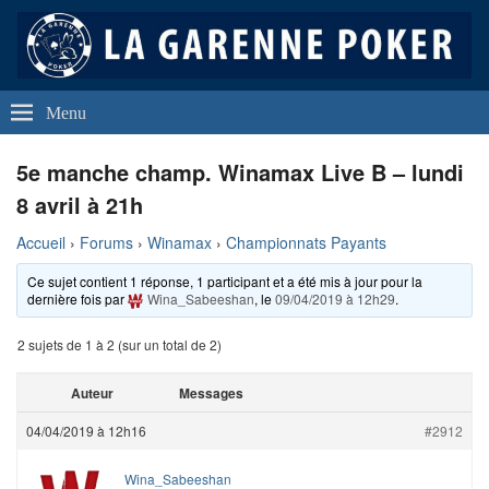
La Garenne Poker
Club de Poker de La Garenne Colombes (92250)
Menu
5e manche champ. Winamax Live B – lundi
8 avril à 21h
Accueil
›
Forums
›
Winamax
›
Championnats Payants
Ce sujet contient 1 réponse, 1 participant et a été mis à jour pour la
dernière fois par
Wina_Sabeeshan
, le
09/04/2019 à 12h29
.
2 sujets de 1 à 2 (sur un total de 2)
Auteur
Messages
04/04/2019 à 12h16
#2912
Wina_Sabeeshan