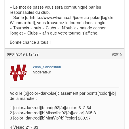
– Le mot de passe vous sera communiqué par les
responsables du club.
– Sur le [url=http://www.winamax.fr/jouer-au-poker]logiciel
Winamax[/url], vous trouverez le tournoi dans l’onglet
« Tournois » puis « Clubs ». N’oubliez pas de cocher
l’onglet « Clubs » afin que votre tournoi s’affiche.
Bonne chance à tous !
09/04/2019 à 12h29
#2915
Wina_Sabeeshan
Modérateur
Voici le [b][color=darkblue]classement par points[/color][/b]
de la manche :
1 [color=darkred][b]nadg92[/b][/color] 612,64
2 [color=darkred][b]Missclick92[/b][/color] 365,31
3 [color=darkred][b]MiniVip[/b][/color] 269,97
4 Veseo 217,83