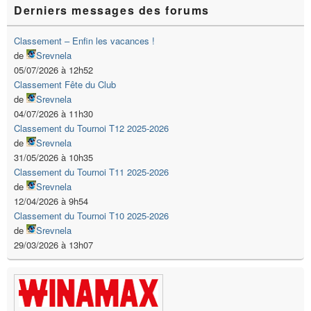
Derniers messages des forums
Classement – Enfin les vacances !
de
Srevnela
05/07/2026 à 12h52
Classement Fête du Club
de
Srevnela
04/07/2026 à 11h30
Classement du Tournoi T12 2025-2026
de
Srevnela
31/05/2026 à 10h35
Classement du Tournoi T11 2025-2026
de
Srevnela
12/04/2026 à 9h54
Classement du Tournoi T10 2025-2026
de
Srevnela
29/03/2026 à 13h07