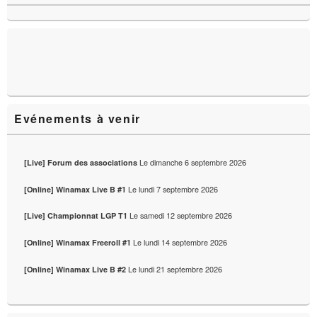
de
widget
pour
la
barre
latérale
Evénements à venir
Le
dimanche 6 septembre 2026
[Live] Forum des associations
Le
lundi 7 septembre 2026
[Online] Winamax Live B #1
Le
samedi 12 septembre 2026
[Live] Championnat LGP T1
Le
lundi 14 septembre 2026
[Online] Winamax Freeroll #1
Le
lundi 21 septembre 2026
[Online] Winamax Live B #2