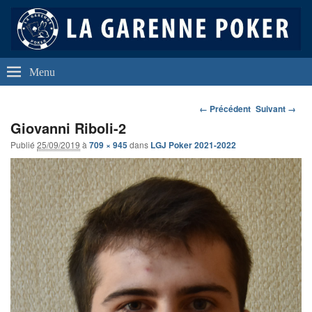
La Garenne Poker
Club de Poker de La Garenne Colombes (92250)
Menu
Navigation
← Précédent
Suivant →
dans
Giovanni Riboli-2
les
images
Publié
25/09/2019
à
709 × 945
dans
LGJ Poker 2021-2022