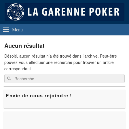
La Garenne Poker
Club de Poker de La Garenne Colombes (92250)
Menu
Aucun résultat
Désolé, aucun résultat n’a été trouvé dans l’archive. Peut-être
pouvez-vous effectuer une recherche pour trouver un article
correspondant.
Recherche :
Rechercher
Zone
Envie de nous rejoindre !
principale
de
widget
pour
la
barre
latérale