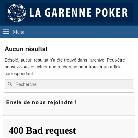
La Garenne Poker
Club de Poker de La Garenne Colombes (92250)
Menu
Aucun résultat
Désolé, aucun résultat n’a été trouvé dans l’archive. Peut-être
pouvez-vous effectuer une recherche pour trouver un article
correspondant.
Recherche :
Rechercher
Zone
Envie de nous rejoindre !
principale
de
widget
pour
la
barre
latérale