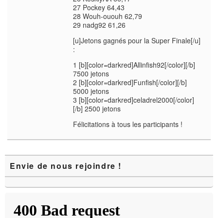
27 Pockey 64,43
28 Wouh-ououh 62,79
29 nadg92 61,26
[u]Jetons gagnés pour la Super Finale[/u]
:
1 [b][color=darkred]Allinfish92[/color][/b]
7500 jetons
2 [b][color=darkred]Funfish[/color][/b]
5000 jetons
3 [b][color=darkred]celadrel2000[/color]
[/b] 2500 jetons
Félicitations à tous les participants !
Zone
Envie de nous rejoindre !
principale
de
widget
pour
la
barre