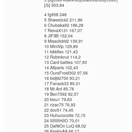
[/b] 303,84
4 fg958 248
5 Shweetz42 211,86
6 Chubaka92 186,28
7 ReivaX131 167,07
8 JIFIBI 152,04
9 Missclick92 139,91
10 MiniVip 129,89
11 kikkflex 121,43
12 Robinknut 114,2
13 Card battles 107,93
14 Alfparis 102,43
15 OursFroid302 97,56
16 bidj92700 93,21
17 Fanack33 89,31
18 Mr.Ant 85,78
19 Ben7592 82,57
20 kiou1 79,63
21 rizac75 76,93
22 dov51 74,45
23 Huhucocotte 72,15
24 IIIIIIIIHIIO 70,01
25 DaNtOn LuQ 68,02
26 KeskiyAA 66,17