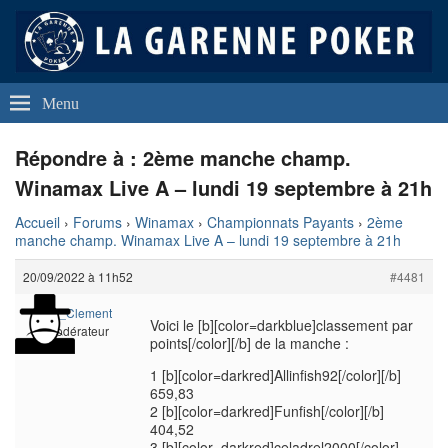
La Garenne Poker
Club de Poker de La Garenne Colombes (92250)
Menu
Répondre à : 2ème manche champ.
Winamax Live A – lundi 19 septembre à 21h
Accueil
›
Forums
›
Winamax
›
Championnats Payants
›
2ème
manche champ. Winamax Live A – lundi 19 septembre à 21h
20/09/2022 à 11h52
#4481
Wina_Clement
Voici le [b][color=darkblue]classement par
Modérateur
points[/color][/b] de la manche :
1 [b][color=darkred]Allinfish92[/color][/b]
659,83
2 [b][color=darkred]Funfish[/color][/b]
404,52
3 [b][color=darkred]celadrel2000[/color]