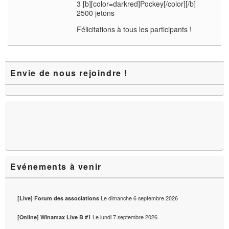
3 [b][color=darkred]Pockey[/color][/b]
2500 jetons
Félicitations à tous les participants !
Zone
Envie de nous rejoindre !
principale
de
widget
pour
la
barre
latérale
Evénements à venir
Le
dimanche 6 septembre 2026
[Live] Forum des associations
Le
lundi 7 septembre 2026
[Online] Winamax Live B #1