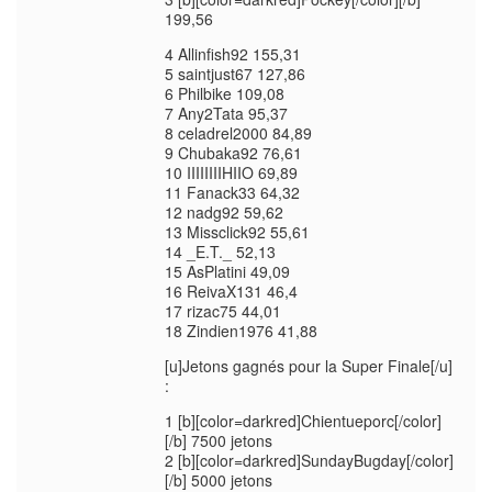
199,56
4 Allinfish92 155,31
5 saintjust67 127,86
6 Philbike 109,08
7 Any2Tata 95,37
8 celadrel2000 84,89
9 Chubaka92 76,61
10 IIIIIIIIHIIO 69,89
11 Fanack33 64,32
12 nadg92 59,62
13 Missclick92 55,61
14 _E.T._ 52,13
15 AsPlatini 49,09
16 ReivaX131 46,4
17 rizac75 44,01
18 Zindien1976 41,88
[u]Jetons gagnés pour la Super Finale[/u]
:
1 [b][color=darkred]Chientueporc[/color]
[/b] 7500 jetons
2 [b][color=darkred]SundayBugday[/color]
[/b] 5000 jetons