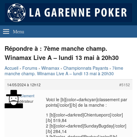
La Garenne Poker
Club de Poker de La Garenne Colombes (92250)
Menu
Répondre à : 7ème manche champ.
Winamax Live A – lundi 13 mai à 20h30
Accueil
›
Forums
›
Winamax
›
Championnats Payants
›
7ème
manche champ. Winamax Live A – lundi 13 mai à 20h30
14/05/2024 à 12h12
#5152
Wina_Clement
Voici le [b][color=darkcyan]classement par
Modérateur
points[/color][/b] de la manche :
1 [b][color=darkred]Chientueporc[/color]
[/b] 519,84
2 [b][color=darkred]SundayBugday[/color]
[/b] 284,14
3 [b][color=darkred]Pockey[/color][/b]