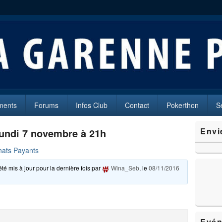
oker
es (92250)
ments
Forums
Infos Club
Contact
Pokerthon
S
Zone
Envi
undi 7 novembre à 21h
principale
de
ats Payants
widget
pour
été mis à jour pour la dernière fois par
Wina_Seb
, le
08/11/2016
la
barre
latérale
Evén