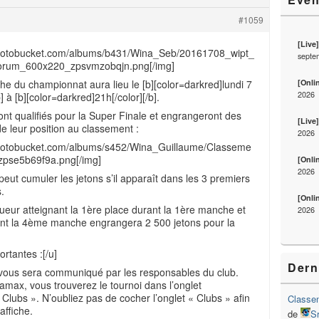
#1059
[Live
.photobucket.com/albums/b431/Wina_Seb/20161708_wipt_
septe
orum_600x220_zpsvmzobqjn.png[/img]
[Onli
e du championnat aura lieu le [b][color=darkred]lundi 7
2026
 à [b][color=darkred]21h[/color][/b].
nt qualifiés pour la Super Finale et engrangeront des
[Live
de leur position au classement :
2026
.photobucket.com/albums/s452/Wina_Guillaume/Classeme
pse5b69f9a.png[/img]
[Onli
2026
peut cumuler les jetons s’il apparaît dans les 3 premiers
.
[Onli
ueur atteignant la 1ère place durant la 1ère manche et
2026
nt la 4ème manche engrangera 2 500 jetons pour la
ortantes :[/u]
Dern
vous sera communiqué par les responsables du club.
inamax, vous trouverez le tournoi dans l’onglet
 Clubs ». N’oubliez pas de cocher l’onglet « Clubs » afin
Classem
affiche.
de
S