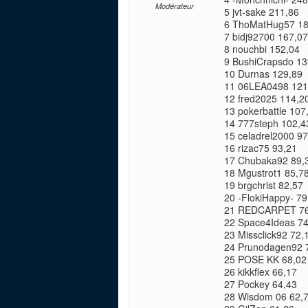
Modérateur
5 jvt-sake 211,86
6 ThoMatHug57 18
7 bidj92700 167,07
8 nouchbi 152,04
9 BushiCrapsdo 13
10 Durnas 129,89
11 06LEA0498 121
12 fred2025 114,2
13 pokerbattle 107
14 777steph 102,4
15 celadrel2000 97
16 rizac75 93,21
17 Chubaka92 89,
18 Mgustrot1 85,7
19 brgchrist 82,57
20 -FlokiHappy- 79
21 REDCARPET 76
22 Space4Ideas 74
23 Missclick92 72,
24 Prunodagen92 
25 POSE KK 68,02
26 kikkflex 66,17
27 Pockey 64,43
28 Wisdom 06 62,