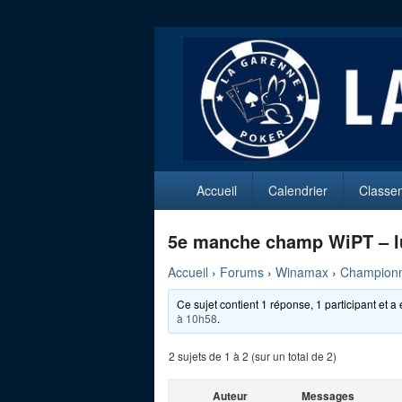
La Garenne P
Club de Poker de La Garenne Colomb
Menu
Accueil
Calendrier
Classe
principal
5e manche champ WiPT – l
Accueil
›
Forums
›
Winamax
›
Championn
Ce sujet contient 1 réponse, 1 participant et a 
à 10h58
.
2 sujets de 1 à 2 (sur un total de 2)
Auteur
Messages