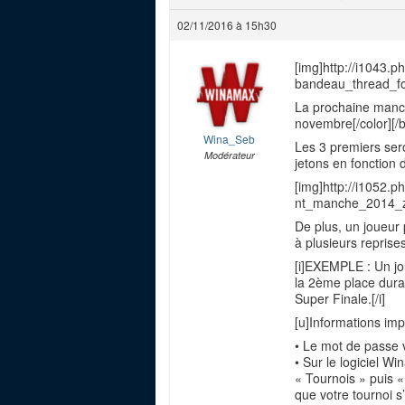
02/11/2016 à 15h30
[img]http://i1043
bandeau_thread_f
La prochaine manch
novembre[/color][/b]
Wina_Seb
Les 3 premiers sero
Modérateur
jetons en fonction 
[img]http://i1052
nt_manche_2014_z
De plus, un joueur 
à plusieurs reprises
[i]EXEMPLE : Un jo
la 2ème place dura
Super Finale.[/i]
[u]Informations imp
• Le mot de passe 
• Sur le logiciel W
« Tournois » puis «
que votre tournoi s’