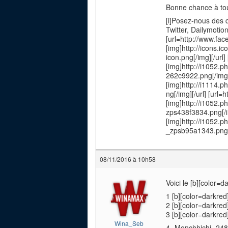
Bonne chance à tou
[i]Posez-nous des 
Twitter, Dailymotion
[url=http://www.fa
[img]http://icons.
icon.png[/img][/url]
[img]http://i1052.
262c9922.png[/img]
[img]http://i1114.
ng[/img][/url] [url
[img]http://i1052.
zps438f3834.png[/i
[img]http://i1052
_zpsb95a1343.png[/i
08/11/2016 à 10h58
Voici le [b][color=
1 [b][color=darkred
2 [b][color=darkred
3 [b][color=darkred
Wina_Seb
4 -Monchhichi- 248