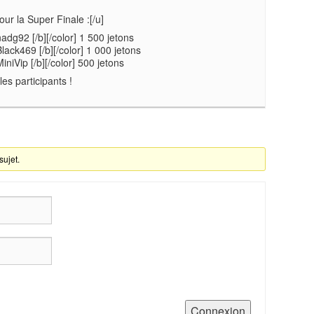
ur la Super Finale :[/u]
nadg92 [/b][/color] 1 500 jetons
lack469 [/b][/color] 1 000 jetons
iniVip [/b][/color] 500 jetons
les participants !
sujet.
Connexion