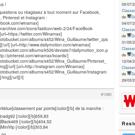
05/07/
s !
Classe
questions ou réagissez à tout moment sur Facebook,
de
S
, Pinterest et Instagram :
cebook.com/winamax]
04/07/
iconarchive.com/icons/fasticon/web-2/24/FaceBook-
Classe
 [url=https://twitter.com/Winamax]
de
S
photobucket.com/albums/s452/Wina_Guillaume/twitter_zps
31/05/
[/url] [url=http://www.dailymotion.com/winamax]
Classe
photobucket.com/albums/k526/deviate7/dailymotion_icon.p
de
S
=http://pinterest.com/winamax/boards/]
photobucket.com/albums/s452/Wina_Guillaume/Pinterest_
12/04/
mg][/url] [url=http://instagram.com/Winamax]
Classe
.photobucket.com/albums/s452/Wina_Guillaume/Instagram
de
S
mg][/url][/i]
29/03/
#1080
darkblue]classement par points[/color][/b] de la manche :
]nadg92 [/color][/b]659,83
]Black469 [/color][/b]404,52
Rest
]MiniVip [/color][/b]303,84
,00