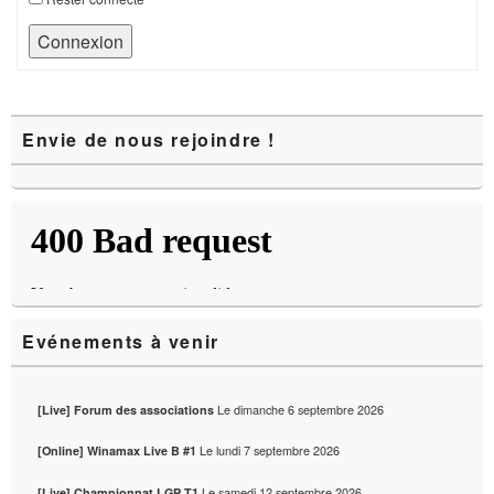
Connexion
Zone
Envie de nous rejoindre !
principale
de
widget
pour
la
barre
latérale
Evénements à venir
Le
dimanche 6 septembre 2026
[Live] Forum des associations
Le
lundi 7 septembre 2026
[Online] Winamax Live B #1
Le
samedi 12 septembre 2026
[Live] Championnat LGP T1