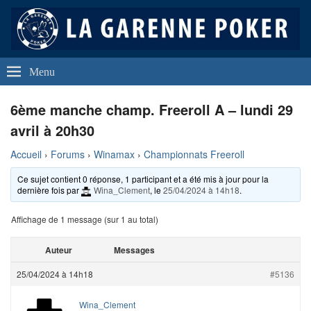
La Garenne Poker
Club de Poker de La Garenne Colombes (92250)
Menu
6ème manche champ. Freeroll A – lundi 29
avril à 20h30
Accueil
›
Forums
›
Winamax
›
Championnats Freeroll
Ce sujet contient 0 réponse, 1 participant et a été mis à jour pour la
dernière fois par
Wina_Clement
, le
25/04/2024 à 14h18
.
Affichage de 1 message (sur 1 au total)
Auteur
Messages
25/04/2024 à 14h18
#5136
Wina_Clement