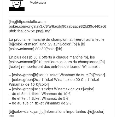
Modérateur
[img]https://static.wam-
poker.com/original/3X/6/a/6acdd90aabaac982fd39c440ac6
0f8b7ba8db75e.png[/img]
La prochaine manche du championnat freeroll aura lieu le
[b][color=crimson] lundi 29 avril[/color][/b] à [b]
[color=crimson] 20h30[/color][/b].
En plus des [b]50 € offerts à chaque manche[/b], les
[color=crimson][b]10 meilleurs joueurs du championnat[/b]
[/color] remporteront des entrées de tournoi Winamax :
– [color=green][b]1er : 1 ticket Winamax de 50 €[/b][/color]
– [color=green]2e : 1 ticket Winamax de 20 € + 1 ticket
Winamax de 10 €[/color]
– [color=green]3e : 1 ticket Winamax de 20 €[/color]
– 4e et 5e : 1 ticket Winamax de 10 €
– 6e et 7e : 1 ticket Winamax de 5 €
– 8e au 10e : 1 ticket Winamax de 2 €
[b][color=darkcyan][u]Informations importantes :[/u][/color]
[/b]