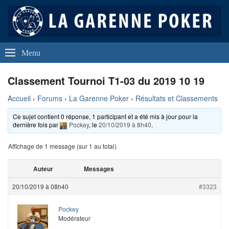
La Garenne Poker
Club de Poker de La Garenne Colombes (92250)
Menu
Classement Tournoi T1-03 du 2019 10 19
Accueil
›
Forums
›
La Garenne Poker
›
Résultats et Classements
Ce sujet contient 0 réponse, 1 participant et a été mis à jour pour la
dernière fois par
Pockey
, le
20/10/2019 à 8h40
.
Affichage de 1 message (sur 1 au total)
Auteur
Messages
20/10/2019 à 08h40
#3323
Pockey
Modérateur