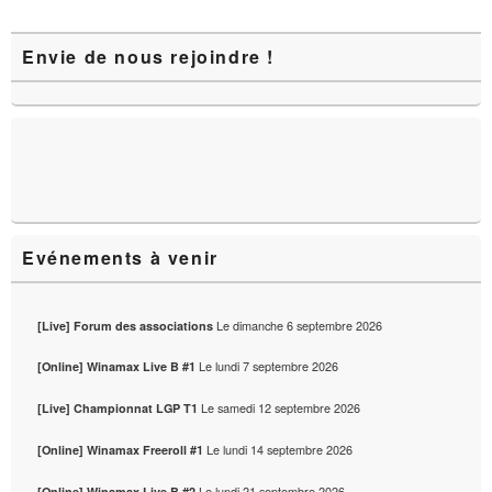
Zone
Envie de nous rejoindre !
principale
de
widget
pour
la
barre
latérale
Evénements à venir
Le
dimanche 6 septembre 2026
[Live] Forum des associations
Le
lundi 7 septembre 2026
[Online] Winamax Live B #1
Le
samedi 12 septembre 2026
[Live] Championnat LGP T1
Le
lundi 14 septembre 2026
[Online] Winamax Freeroll #1
Le
lundi 21 septembre 2026
[Online] Winamax Live B #2