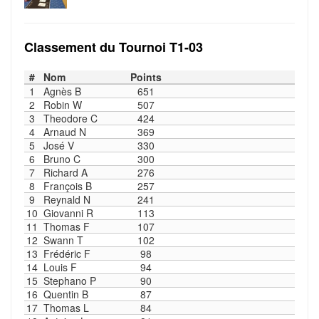
Classement du Tournoi T1-03
#
Nom
Points
1
Agnès B
651
2
Robin W
507
3
Theodore C
424
4
Arnaud N
369
5
José V
330
6
Bruno C
300
7
Richard A
276
8
François B
257
9
Reynald N
241
10
Giovanni R
113
11
Thomas F
107
12
Swann T
102
13
Frédéric F
98
14
Louis F
94
15
Stephano P
90
16
Quentin B
87
17
Thomas L
84