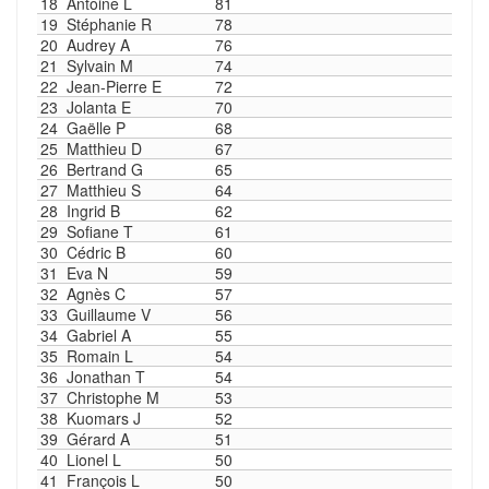
18
Antoine L
81
19
Stéphanie R
78
20
Audrey A
76
21
Sylvain M
74
22
Jean-Pierre E
72
23
Jolanta E
70
24
Gaëlle P
68
25
Matthieu D
67
26
Bertrand G
65
27
Matthieu S
64
28
Ingrid B
62
29
Sofiane T
61
30
Cédric B
60
31
Eva N
59
32
Agnès C
57
33
Guillaume V
56
34
Gabriel A
55
35
Romain L
54
36
Jonathan T
54
37
Christophe M
53
38
Kuomars J
52
39
Gérard A
51
40
Lionel L
50
41
François L
50