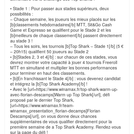
• Stade 1 : Pour passer aux stades supérieurs, deux
possibilités :
– Chaque semaine, les joueurs les mieux placés sur les
[b]classements hebdomadaires[/b] MTT, Sit&Go Cash
Game et Expresso se qualifient pour le Stade 2 et les
[b]meilleurs de chaque classement[/b] passent directement
au stade 3 !
– Tous les soirs, les tournois [b]Top Shark – Stade 1[/b] (5 €
– 20h15) qualifient 50 joueurs au Stade 2
• [b]Stades 2, 3 et 4[/b] : sur chacun de ces stades, vous
devrez montrer votre capacité à jouer 4 tournois Freeroll
MTT en simultané et multiplier les bonnes performances
pour terminer en haut des classements.
• [b]En franchissant le Stade 4[/b] : vous devenez candidat
et intégrez la [b]Top Shark Academy[/b] !
• Avec le [url=https://www.winamax.fr/top-shark-warm-up-
avec-florian-descamps]Warm up Top Shark[/url], défi
proposé par le dernier Top Shark,
[url=https://www.winamax.fr/team-
winamax_presentation_florian-decamps]Florian
Descamps[/url], on vous donne deux chances
supplémentaires de vous qualifier directement pour la
première semaine de a Top Shark Academy. Rendez-vous
sur la page du défi !