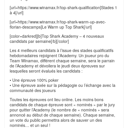
[url=https://www.winamax.fr/top-shark-qualification]Stades 1
à 4[/url]
[url=https://www.winamax.fr/top-shark-warm-up-avec-
florian-descamps]Le Warm up Top Shark[/url]
[color=darkred][b]Top Shark Academy – 4 nouveaux
candidats par semaine[/b][/color]
Les 4 meilleurs candidats à l’issue des stades qualificatifs
hebdomadaires rejoignent l’Academy. Un joueur pro du
Team Winamax, différent chaque semaine, sera le parrain
de l’Academy et dévoilera le jeudi deux épreuves sur
lesquelles seront évalués les candidats :
• Une épreuve 100% poker
• Une épreuve axée sur la pédagogie ou l’échange avec la
communauté des joueurs
Toutes les épreuves ont lieu online. Les moins bons
candidats de chaque épreuve sont « nominés » par le jury
pour quitter l’Academy (le nombre de « nominés » sera
annoncé au début de chaque semaine). Chaque semaine,
un vote du public permettra alors de sauver un des
nominés… et un seul !