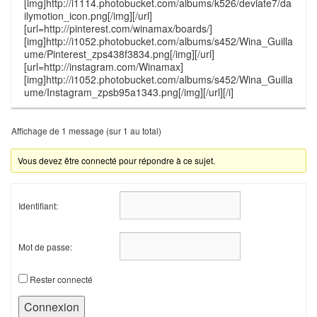
[img]http://i1114.photobucket.com/albums/k526/deviate7/da
ilymotion_icon.png[/img][/url]
[url=http://pinterest.com/winamax/boards/]
[img]http://i1052.photobucket.com/albums/s452/Wina_Guilla
ume/Pinterest_zps438f3834.png[/img][/url]
[url=http://instagram.com/Winamax]
[img]http://i1052.photobucket.com/albums/s452/Wina_Guilla
ume/Instagram_zpsb95a1343.png[/img][/url][/i]
Affichage de 1 message (sur 1 au total)
Vous devez être connecté pour répondre à ce sujet.
Identifiant:
Mot de passe:
Rester connecté
Connexion