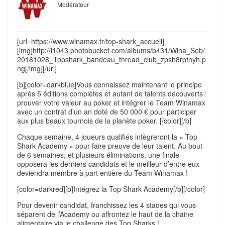
Modérateur
[url=https://www.winamax.fr/top-shark_accueil]
[img]http://i1043.photobucket.com/albums/b431/Wina_Seb/
20161028_Topshark_bandeau_thread_club_zpsh8rptnyh.p
ng[/img][/url]
[b][color=darkblue]Vous connaissez maintenant le principe
après 5 éditions complètes et autant de talents découverts :
prouver votre valeur au poker et intégrer le Team Winamax
avec un contrat d’un an doté de 50 000 € pour participer
aux plus beaux tournois de la planète poker. [/color][/b]
Chaque semaine, 4 joueurs qualifiés intègreront la « Top
Shark Academy » pour faire preuve de leur talent. Au bout
de 6 semaines, et plusieurs éliminations, une finale
opposera les derniers candidats et le meilleur d’entre eux
deviendra membre à part entière du Team Winamax !
[color=darkred][b]Intégrez la Top Shark Academy[/b][/color]
Pour devenir candidat, franchissez les 4 stades qui vous
séparent de l’Academy ou affrontez le haut de la chaine
alimentaire via le challenge des Top Sharks !