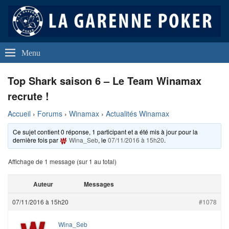
La Garenne Poker
Club de Poker de La Garenne Colombes (92250)
Menu
Top Shark saison 6 – Le Team Winamax
recrute !
Accueil
›
Forums
›
Winamax
›
Actualités Winamax
Ce sujet contient 0 réponse, 1 participant et a été mis à jour pour la
dernière fois par
Wina_Seb
, le
07/11/2016 à 15h20
.
Affichage de 1 message (sur 1 au total)
Auteur
Messages
07/11/2016 à 15h20
#1078
Wina_Seb