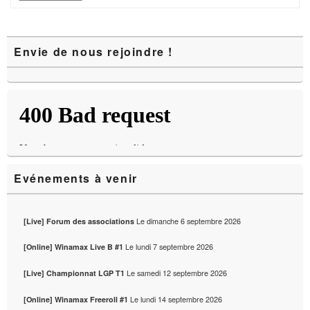
Zone
Envie de nous rejoindre !
principale
de
widget
pour
la
barre
latérale
Evénements à venir
Le
dimanche 6 septembre 2026
[Live] Forum des associations
Le
lundi 7 septembre 2026
[Online] Winamax Live B #1
Le
samedi 12 septembre 2026
[Live] Championnat LGP T1
Le
lundi 14 septembre 2026
[Online] Winamax Freeroll #1