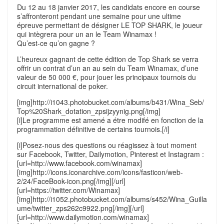
Du 12 au 18 janvier 2017, les candidats encore en course
s’affronteront pendant une semaine pour une ultime
épreuve permettant de désigner LE TOP SHARK, le joueur
qui intègrera pour un an le Team Winamax !
Qu’est-ce qu’on gagne ?
L’heureux gagnant de cette édition de Top Shark se verra
offrir un contrat d’un an au sein du Team Winamax, d’une
valeur de 50 000 €, pour jouer les principaux tournois du
circuit international de poker.
[img]http://i1043.photobucket.com/albums/b431/Wina_Seb/
Top%20Shark_dotation_zpsijzyynig.png[/img]
[i]Le programme est amené a étre modifé en fonction de la
programmation définitive de certains tournois.[/i]
[i]Posez-nous des questions ou réagissez à tout moment
sur Facebook, Twitter, Dailymotion, Pinterest et Instagram :
[url=http://www.facebook.com/winamax]
[img]http://icons.iconarchive.com/icons/fasticon/web-
2/24/FaceBook-icon.png[/img][/url]
[url=https://twitter.com/Winamax]
[img]http://i1052.photobucket.com/albums/s452/Wina_Guilla
ume/twitter_zps262c9922.png[/img][/url]
[url=http://www.dailymotion.com/winamax]