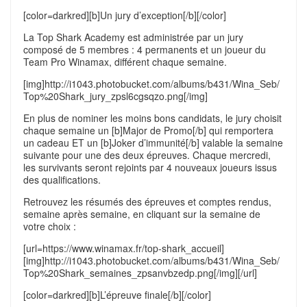
[color=darkred][b]Un jury d’exception[/b][/color]
La Top Shark Academy est administrée par un jury
composé de 5 membres : 4 permanents et un joueur du
Team Pro Winamax, différent chaque semaine.
[img]http://i1043.photobucket.com/albums/b431/Wina_Seb/
Top%20Shark_jury_zpsl6cgsqzo.png[/img]
En plus de nominer les moins bons candidats, le jury choisit
chaque semaine un [b]Major de Promo[/b] qui remportera
un cadeau ET un [b]Joker d’immunité[/b] valable la semaine
suivante pour une des deux épreuves. Chaque mercredi,
les survivants seront rejoints par 4 nouveaux joueurs issus
des qualifications.
Retrouvez les résumés des épreuves et comptes rendus,
semaine après semaine, en cliquant sur la semaine de
votre choix :
[url=https://www.winamax.fr/top-shark_accueil]
[img]http://i1043.photobucket.com/albums/b431/Wina_Seb/
Top%20Shark_semaines_zpsanvbzedp.png[/img][/url]
[color=darkred][b]L’épreuve finale[/b][/color]