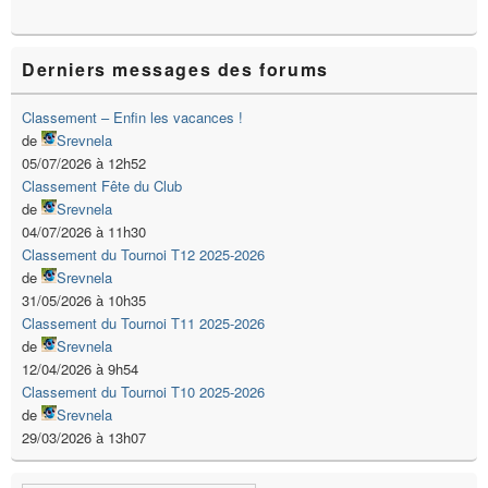
Derniers messages des forums
Classement – Enfin les vacances !
de
Srevnela
05/07/2026 à 12h52
Classement Fête du Club
de
Srevnela
04/07/2026 à 11h30
Classement du Tournoi T12 2025-2026
de
Srevnela
31/05/2026 à 10h35
Classement du Tournoi T11 2025-2026
de
Srevnela
12/04/2026 à 9h54
Classement du Tournoi T10 2025-2026
de
Srevnela
29/03/2026 à 13h07