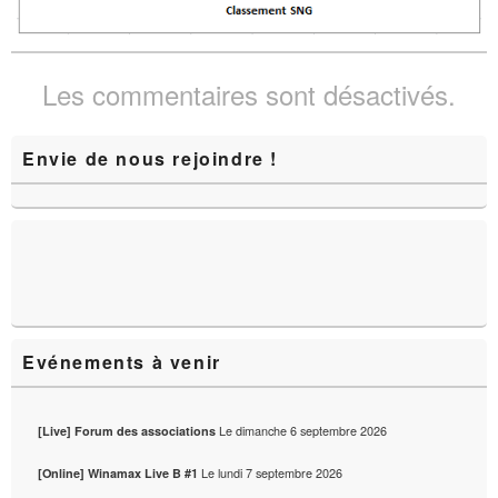
Les commentaires sont désactivés.
Zone
Envie de nous rejoindre !
principale
de
widget
pour
la
barre
latérale
Evénements à venir
Le
dimanche 6 septembre 2026
[Live] Forum des associations
Le
lundi 7 septembre 2026
[Online] Winamax Live B #1