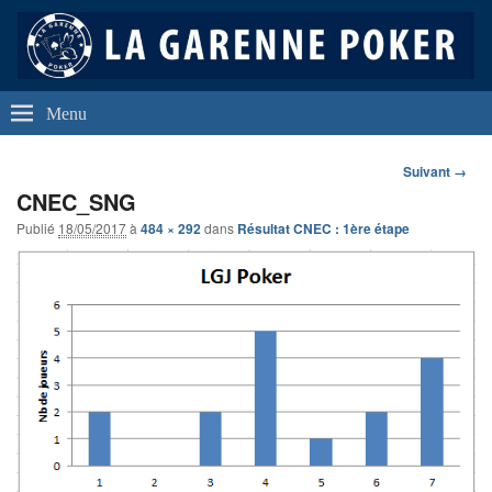
La Garenne Poker
Club de Poker de La Garenne Colombes (92250)
Menu
Navigation
Suivant →
dans
CNEC_SNG
les
images
Publié
18/05/2017
à
484 × 292
dans
Résultat CNEC : 1ère étape