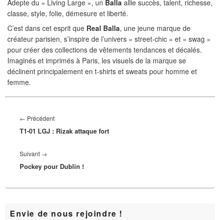
Adepte du « Living Large », un
Balla
allie succès, talent, richesse,
classe, style, folie, démesure et liberté.
C’est dans cet esprit que
Real Balla
, une jeune marque de
créateur parisien, s’inspire de l’univers « street-chic » et « swag »
pour créer des collections de vêtements tendances et décalés.
Imaginés et imprimés à Paris, les visuels de la marque se
déclinent principalement en t-shirts et sweats pour homme et
femme.
Navigation
de
Article
←
Précédent
l’article
T1-01 LGJ : Rizak attaque fort
précédent :
Article
Suivant
→
Pockey pour Dublin !
suivant :
Zone
Envie de nous rejoindre !
principale