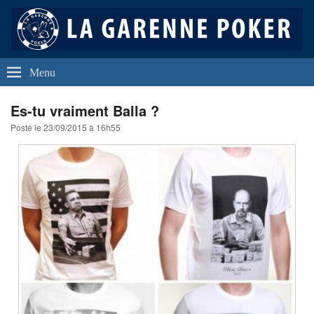
La Garenne Poker
Club de Poker de La Garenne Colombes (92250)
Menu
Es-tu vraiment Balla ?
Posté le
23/09/2015 à 16h55