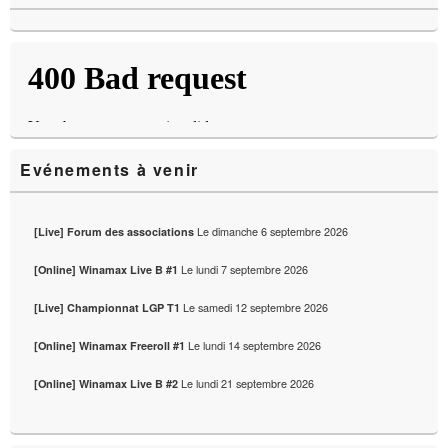
de
widget
pour
la
barre
latérale
Evénements à venir
Le
dimanche 6 septembre 2026
[Live] Forum des associations
Le
lundi 7 septembre 2026
[Online] Winamax Live B #1
Le
samedi 12 septembre 2026
[Live] Championnat LGP T1
Le
lundi 14 septembre 2026
[Online] Winamax Freeroll #1
Le
lundi 21 septembre 2026
[Online] Winamax Live B #2