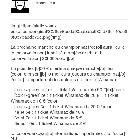
Modérateur
[img]https://static.wam-
poker.com/original/3X/6/a/6acdd90aabaac982fd39c440ac6
0f8b7ba8db75e.png[/img]
La prochaine manche du championnat freeroll aura lieu le
[b][color=crimson] lundi 18 mars[/color][/b] à [b]
[color=crimson] 20h30[/color][/b].
En plus des [b]50 € offerts à chaque manche[/b], les
[color=crimson][b]10 meilleurs joueurs du championnat[/b]
[/color] remporteront des entrées de tournoi Winamax :
– [color=green][b]1er : 1 ticket Winamax de 50 €[/b][/color]
– [color=green]2e : 1 ticket Winamax de 20 € + 1 ticket
Winamax de 10 €[/color]
– [color=green]3e : 1 ticket Winamax de 20 €[/color]
– 4e et 5e : 1 ticket Winamax de 10 €
– 6e et 7e : 1 ticket Winamax de 5 €
– 8e au 10e : 1 ticket Winamax de 2 €
[b][color=darkcyan][u]Informations importantes :[/u][/color]
[/b]