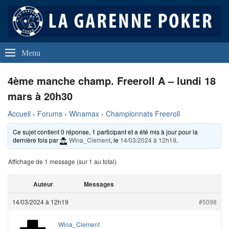
La Garenne Poker
Club de Poker de La Garenne Colombes (92250)
Menu
4ème manche champ. Freeroll A – lundi 18
mars à 20h30
Accueil
›
Forums
›
Winamax
›
Championnats Freeroll
Ce sujet contient 0 réponse, 1 participant et a été mis à jour pour la
dernière fois par
Wina_Clement
, le
14/03/2024 à 12h19
.
Affichage de 1 message (sur 1 au total)
Auteur
Messages
14/03/2024 à 12h19
#5098
Wina_Clement