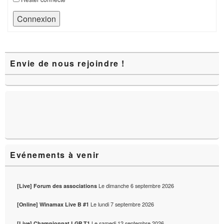
Connexion
Zone
Envie de nous rejoindre !
principale
de
widget
pour
la
barre
latérale
Evénements à venir
Le
dimanche 6 septembre 2026
[Live] Forum des associations
Le
lundi 7 septembre 2026
[Online] Winamax Live B #1
Le
samedi 12 septembre 2026
[Live] Championnat LGP T1