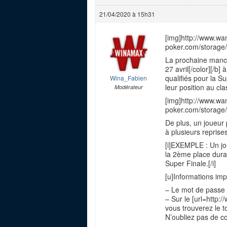
21/04/2020 à 15h31
[img]http://www.wa
poker.com/storage
La prochaine manch
27 avril[/color][/b]
qualifiés pour la S
Wina_Fabien
leur position au cl
Modérateur
[img]http://www.wa
poker.com/storage
De plus, un joueur 
à plusieurs reprises
[i]EXEMPLE : Un jo
la 2ème place dura
Super Finale.[/i]
[u]Informations imp
– Le mot de passe 
– Sur le [url=http:
vous trouverez le t
N’oubliez pas de co