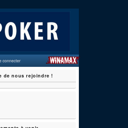
e connecter
e de nous rejoindre !
ements à venir