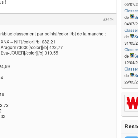
s !
05/07/
Classe
de
S
#3624
04/07/
Classe
darkblue]classement par points[/color][/b] de la manche :
de
S
]XNX – NIT[/color][/b] 682,21
31/05/
]Aragorn73000[/color][/b] 422,77
Classe
d]Eva-JOUER[/color][/b] 319,55
de
S
12/04/
24,59
Classe
de
S
04
29/03/
18
22,72
2
,33
Rest