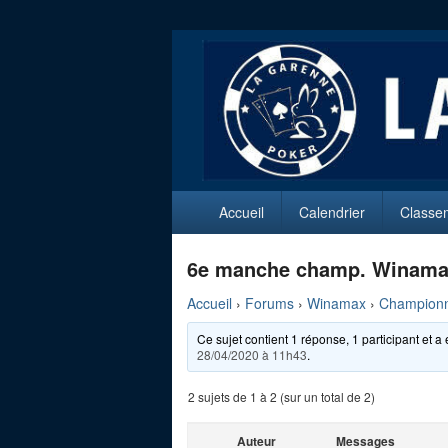
La Garenne P
Club de Poker de La Garenne Colomb
Menu
Accueil
Calendrier
Classe
principal
6e manche champ. Winamax 
Accueil
›
Forums
›
Winamax
›
Championn
Ce sujet contient 1 réponse, 1 participant et a 
28/04/2020 à 11h43
.
2 sujets de 1 à 2 (sur un total de 2)
Auteur
Messages