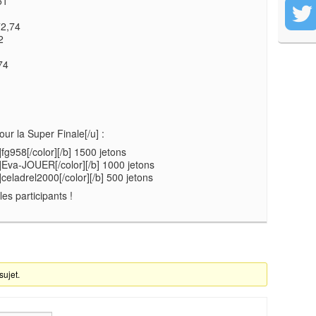
51
72,74
2
74
ur la Super Finale[/u] :
]fg958[/color][/b] 1500 jetons
d]Eva-JOUER[/color][/b] 1000 jetons
]celadrel2000[/color][/b] 500 jetons
les participants !
sujet.