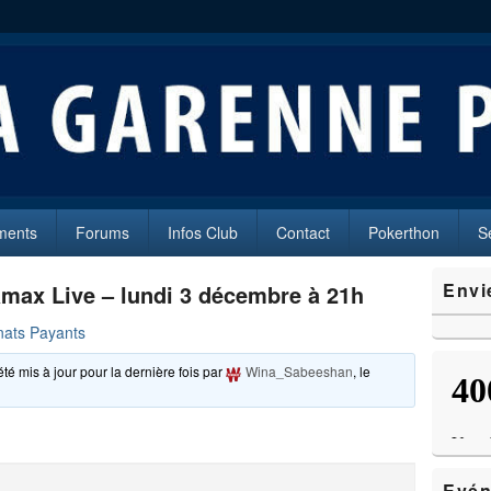
oker
es (92250)
ments
Forums
Infos Club
Contact
Pokerthon
S
Zone
Envi
ax Live – lundi 3 décembre à 21h
principale
de
ats Payants
widget
pour
été mis à jour pour la dernière fois par
Wina_Sabeeshan
, le
la
barre
latérale
Evén