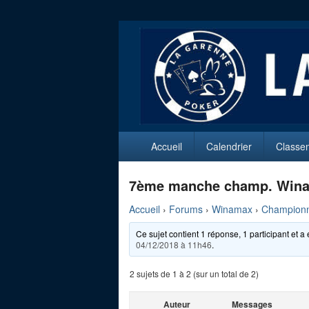
La Garenne P
Club de Poker de La Garenne Colomb
Menu
Accueil
Calendrier
Classe
principal
7ème manche champ. Winam
Accueil
›
Forums
›
Winamax
›
Championn
Ce sujet contient 1 réponse, 1 participant et a 
04/12/2018 à 11h46
.
2 sujets de 1 à 2 (sur un total de 2)
Auteur
Messages