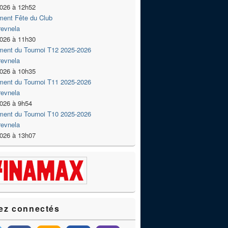
2026 à 12h52
ment Fête du Club
revnela
2026 à 11h30
ment du Tournoi T12 2025-2026
revnela
2026 à 10h35
ment du Tournoi T11 2025-2026
revnela
2026 à 9h54
ment du Tournoi T10 2025-2026
revnela
2026 à 13h07
ez connectés