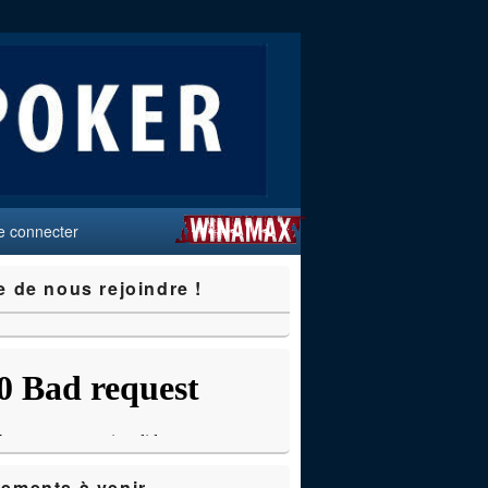
e connecter
e de nous rejoindre !
ements à venir