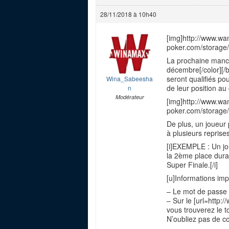
28/11/2018 à 10h40
[img]http://www.wa
poker.com/storage
La prochaine manch
décembre[/color][/b
seront qualifiés po
Wina_Sabeesha
de leur position au
n
Modérateur
[img]http://www.wa
poker.com/storage
De plus, un joueur 
à plusieurs reprises
[i]EXEMPLE : Un jo
la 2ème place dura
Super Finale.[/i]
[u]Informations imp
– Le mot de passe 
– Sur le [url=http:
vous trouverez le t
N’oubliez pas de co