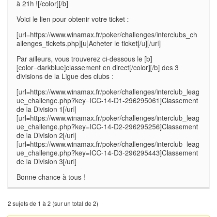
à 21h ![/color][/b]
Voici le lien pour obtenir votre ticket :
[url=https://www.winamax.fr/poker/challenges/interclubs_ch
allenges_tickets.php][u]Acheter le ticket[/u][/url]
Par ailleurs, vous trouverez ci-dessous le [b]
[color=darkblue]classement en direct[/color][/b] des 3
divisions de la Ligue des clubs :
[url=https://www.winamax.fr/poker/challenges/interclub_leag
ue_challenge.php?key=ICC-14-D1-296295061]Classement
de la Division 1[/url]
[url=https://www.winamax.fr/poker/challenges/interclub_leag
ue_challenge.php?key=ICC-14-D2-296295256]Classement
de la Division 2[/url]
[url=https://www.winamax.fr/poker/challenges/interclub_leag
ue_challenge.php?key=ICC-14-D3-296295443]Classement
de la Division 3[/url]
Bonne chance à tous !
2 sujets de 1 à 2 (sur un total de 2)