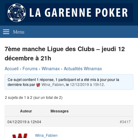
La Garenne Poker
Club de Poker de La Garenne Colombes (92250)
Menu
7ème manche Ligue des Clubs – jeudi 12
décembre à 21h
Accueil
›
Forums
›
Winamax
›
Actualités Winamax
Ce sujet contient 1 réponse, 1 participant et a été mis à jour pour la
dernière fois par
Wina_Fabien
, le
12/12/2019 à 15h12
.
2 sujets de 1 à 2 (sur un total de 2)
Auteur
Messages
04/12/2019 à 12h04
#3417
Wina_Fabien