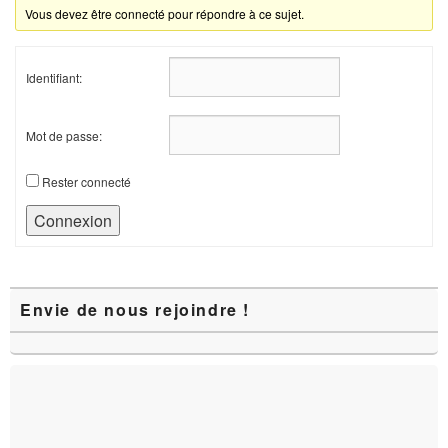
Vous devez être connecté pour répondre à ce sujet.
Identifiant:
Mot de passe:
Rester connecté
Connexion
Zone
Envie de nous rejoindre !
principale
de
widget
pour
la
barre
latérale