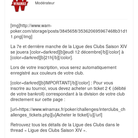
Modérateur
[img]http://www.wam-
poker.com/storage/posts/3845658/353620695967468b31d1
1.png[/img]
La 7e et dernière manche de la Ligue des Clubs Saison XIV
se jouera [color=darkred][b]jeudi 12 décembre[/b][/color] à
[color=darkred][b]21h[/b][/color].
Lors de votre inscription, vous serez automatiquement
enregistré aux couleurs de votre club.
[color=darkred][b]IMPORTANT[/b][/color] : Pour vous
inscrire au tournoi, vous devez acheter un ticket 2 € (débité
de votre bankroll) correspondant à la division de votre club
directement sur cette page :
[url=https://www.winamax.fr/poker/challenges/interclubs_ch
allenges_tickets.php][u]Acheter le ticket[/u][/url]
Retrouvez tous les détails de la Ligue des Clubs dans le
thread « Ligue des Clubs Saison XIV ».