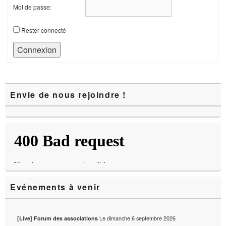
Mot de passe:
Rester connecté
Connexion
Zone
Envie de nous rejoindre !
principale
de
widget
pour
la
barre
latérale
Evénements à venir
Le
dimanche 6 septembre 2026
[Live] Forum des associations