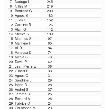
7
Nadege L
245
8
Gilles M
219
9
Bertrand G
200
10
Agnes B
182
11
Jules C
152
12
Caroline B
126
13
Alain G
112
14
Steeve S
109
15
Matthieu S
97
16
Marilyne R
85
17
Ali D
84
18
Vanessa D
74
19
Nicole B
43
20
David P
42
21
Jean Pierre E
36
22
Gilbert B
33
23
Agnes C
31
24
Sandrine J
29
25
Ingrid B
28
26
Andrej S
27
27
Jerome C
25
28
Richard A
25
29
Fabrice G
24
30
Christophe M
23