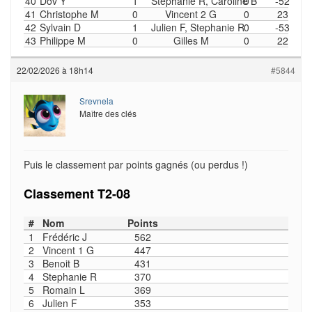
40
Dov Y
1
Stephanie R, Caroline B
0
-52
41
Christophe M
0
Vincent 2 G
0
23
42
Sylvain D
1
Julien F, Stephanie R
0
-53
43
Philippe M
0
Gilles M
0
22
22/02/2026 à 18h14
#5844
Srevnela
Maître des clés
Puis le classement par points gagnés (ou perdus !)
Classement T2-08
#
Nom
Points
1
Frédéric J
562
2
Vincent 1 G
447
3
Benoit B
431
4
Stephanie R
370
5
Romain L
369
6
Julien F
353