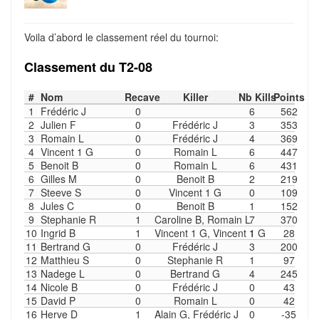
Voila d’abord le classement réel du tournoi:
Classement du T2-08
#
Nom
Recave
Killer
Nb Kills
Points
1
Frédéric J
0
6
562
2
Julien F
0
Frédéric J
3
353
3
Romain L
0
Frédéric J
4
369
4
Vincent 1 G
0
Romain L
6
447
5
Benoit B
0
Romain L
6
431
6
Gilles M
0
Benoit B
2
219
7
Steeve S
0
Vincent 1 G
0
109
8
Jules C
0
Benoit B
1
152
9
Stephanie R
1
Caroline B, Romain L
7
370
10
Ingrid B
1
Vincent 1 G, Vincent 1 G
1
28
11
Bertrand G
0
Frédéric J
3
200
12
Matthieu S
0
Stephanie R
1
97
13
Nadege L
0
Bertrand G
4
245
14
Nicole B
0
Frédéric J
0
43
15
David P
0
Romain L
0
42
16
Herve D
1
Alain G, Frédéric J
0
-35