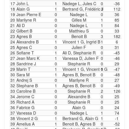
17
John L
1
Nadege L, Jules C
0
-36
18
Alain G
1
Bertrand G, Frédéric J
3
112
19
Jean Pierre E
0
Nadege L
0
36
20
Marilyne R
0
Gilles M
1
85
21
Ali D
0
Nadege L
1
84
22
Gilbert B
0
Matthieu S
0
33
23
Agnes B
0
Benoit B
3
182
24
Alexandre B
1
Vincent 1 G, Ingrid B
1
6
25
Agnes C
0
Julien F
0
31
26
Sofiane T
1
Ali D, Stephanie R
0
-45
27
Jean Marc K
1
Vanessa D, Julien F
0
-46
28
Sandrine J
0
Stephanie R
0
29
29
Marin T
1
Vincent 1 G, Vincent 1 G
0
-47
30
Sara M
1
Agnes B, Benoit B
0
-48
31
Andrej S
0
Marilyne R
0
27
32
Stephane B
1
Agnes B, Benoit B
0
-49
33
Caroline B
0
Stephanie R
2
126
34
Jerome C
0
Alexandre B
0
25
35
Richard A
0
Stephanie R
0
25
36
Fabrice G
0
Alain G
0
24
37
Vanessa D
0
Nadege L
1
74
38
Vincent 2 G
1
Bertrand G, Alain G
1
-1
39
Amelius A
1
Benoit B, Agnes B
0
-52