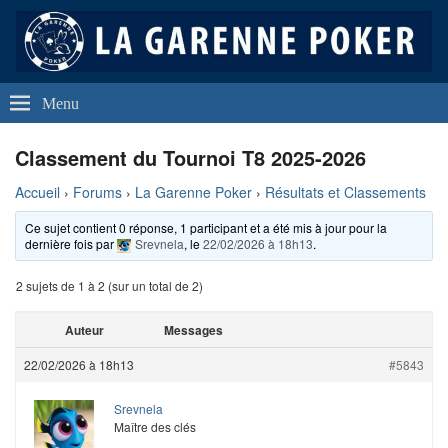
La Garenne Poker
Club de Poker de La Garenne Colombes (92250)
Menu
Classement du Tournoi T8 2025-2026
Accueil
›
Forums
›
La Garenne Poker
›
Résultats et Classements
Ce sujet contient 0 réponse, 1 participant et a été mis à jour pour la
dernière fois par
Srevnela
, le
22/02/2026 à 18h13
.
2 sujets de 1 à 2 (sur un total de 2)
Auteur
Messages
22/02/2026 à 18h13
#5843
Srevnela
Maître des clés