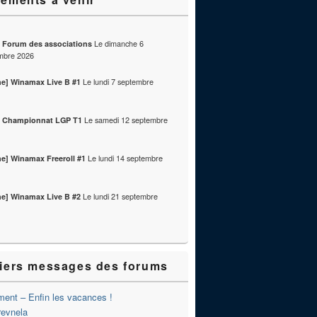
Le
dimanche 6
] Forum des associations
mbre 2026
Le
lundi 7 septembre
ne] Winamax Live B #1
Le
samedi 12 septembre
] Championnat LGP T1
Le
lundi 14 septembre
ne] Winamax Freeroll #1
Le
lundi 21 septembre
ne] Winamax Live B #2
iers messages des forums
ent – Enfin les vacances !
revnela