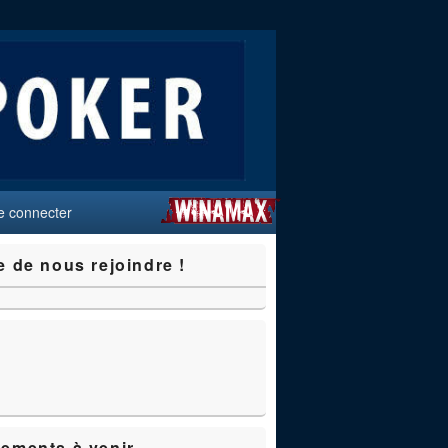
e connecter
e de nous rejoindre !
ements à venir