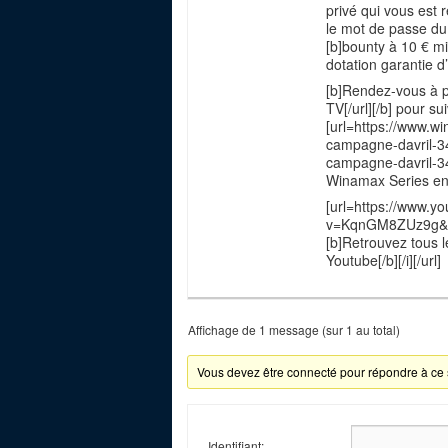
privé qui vous est 
le mot de passe du
[b]bounty à 10 € mis
dotation garantie d
[b]Rendez-vous à p
TV[/url][/b] pour su
[url=https://www.w
campagne-davril-34
campagne-davril-342
Winamax Series en l
[url=https://www.y
v=KqnGM8ZUz9g&l
[b]Retrouvez tous l
Youtube[/b][/i][/url]
Affichage de 1 message (sur 1 au total)
Vous devez être connecté pour répondre à ce 
Identifiant: