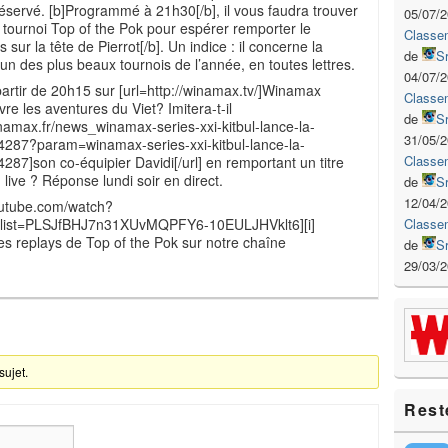
réservé. [b]Programmé à 21h30[/b], il vous faudra trouver
05/07/
 tournoi Top of the Pok pour espérer remporter le
Classe
 sur la tête de Pierrot[/b]. Un indice : il concerne la
de
S
’un des plus beaux tournois de l’année, en toutes lettres.
04/07/
artir de 20h15 sur [url=http://winamax.tv/]Winamax
Classe
ivre les aventures du Viet? Imitera-t-il
de
S
inamax.fr/news_winamax-series-xxi-kitbul-lance-la-
31/05/
287?param=winamax-series-xxi-kitbul-lance-la-
Classe
87]son co-équipier Davidi[/url] en remportant un titre
ive ? Réponse lundi soir en direct.
de
S
12/04/
outube.com/watch?
Classe
ist=PLSJfBHJ7n31XUvMQPFY6-10EULJHVklt6][i]
es replays de Top of the Pok sur notre chaîne
de
S
29/03/
sujet.
Rest