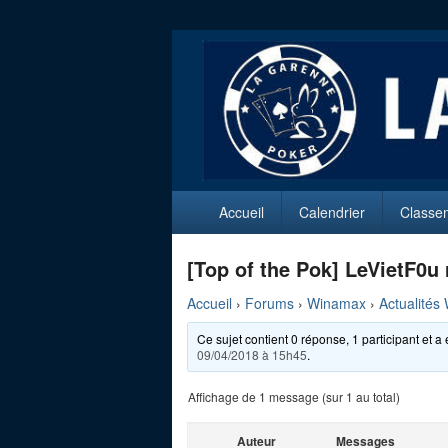
La Garenne P
Club de Poker de La Garenne Colomb
Menu
Accueil
Calendrier
Classe
principal
[Top of the Pok] LeVietF0u 
Accueil
›
Forums
›
Winamax
›
Actualités
Ce sujet contient 0 réponse, 1 participant et a 
09/04/2018 à 15h45
.
Affichage de 1 message (sur 1 au total)
Auteur
Messages