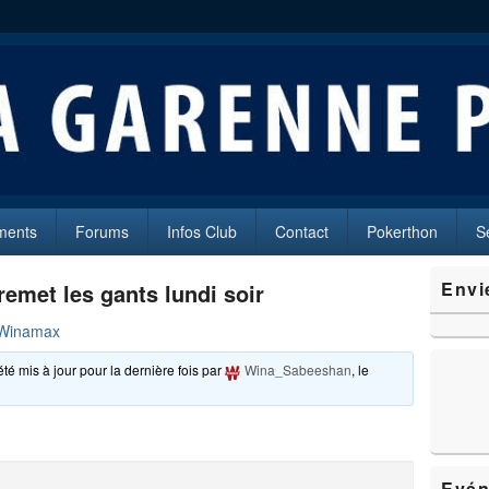
oker
es (92250)
ments
Forums
Infos Club
Contact
Pokerthon
S
Zone
Envi
remet les gants lundi soir
principale
de
 Winamax
widget
pour
été mis à jour pour la dernière fois par
Wina_Sabeeshan
, le
la
barre
latérale
Evén