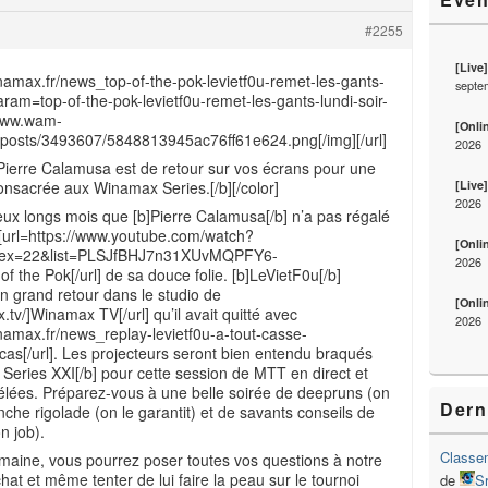
#2255
[Live
namax.fr/news_top-of-the-pok-levietf0u-remet-les-gants-
septe
ram=top-of-the-pok-levietf0u-remet-les-gants-lundi-soir-
/www.wam-
[Onli
/posts/3493607/5848813945ac76ff61e624.png[/img][/url]
2026
]Pierre Calamusa est de retour sur vos écrans pour une
[Live
onsacrée aux Winamax Series.[/b][/color]
2026
eux longs mois que [b]Pierre Calamusa[/b] n’a pas régalé
 [url=https://www.youtube.com/watch?
[Onli
dex=22&list=PLSJfBHJ7n31XUvMQPFY6-
2026
 the Pok[/url] de sa douce folie. [b]LeVietF0u[/b]
on grand retour dans le studio de
[Onli
.tv/]Winamax TV[/url] qu’il avait quitté avec
2026
namax.fr/news_replay-levietf0u-a-tout-casse-
cas[/url]. Les projecteurs seront bien entendu braqués
Series XXI[/b] pour cette session de MTT en direct et
vélées. Préparez-vous à une belle soirée de deepruns (on
Dern
anche rigolade (on le garantit) et de savants conseils de
on job).
Classem
ine, vous pourrez poser toutes vos questions à notre
at et même tenter de lui faire la peau sur le tournoi
de
S