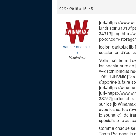
09/04/2018 à 15h45
[url=https://www.wi
lundi-soir-34313?pa
34313][img]http:/
poker.com/storage
[color=darkblue][b
Wina_Sabeesha
session en direct c
n
Modérateur
Voilà maintenant d
les spectateurs de
v=Z1cthilbmc8&in
10EULJHVklt6]Top of
s’apprête à faire s
[url=https://winamax
[url=https://www.wi
33757]pertes et fra
sur les [b]Winamax 
avec les cartes ré
le souhaite), de fr
spécialiste (c’est s
Comme chaque sema
Team Pro dans le ch