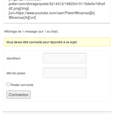
poker.com/storage/posts/3214312/18825410115de0e7dfcef
d2.png[/img]
[url=https://www.youtube.com/user/PokerWinamax][b]
Winamax[/b][/url]
Affichage de 1 message (sur 1 au total)
Vous devez être connecté pour répondre à ce sujet.
Identifiant:
Mot de passe:
Rester connecté
Connexion
Zone