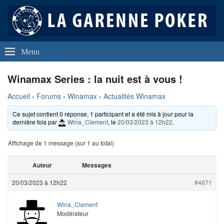
La Garenne Poker
Club de Poker de La Garenne Colombes (92250)
Menu
Winamax Series : la nuit est à vous !
Accueil
›
Forums
›
Winamax
›
Actualités Winamax
Ce sujet contient 0 réponse, 1 participant et a été mis à jour pour la
dernière fois par
Wina_Clement
, le
20/03/2023 à 12h22
.
Affichage de 1 message (sur 1 au total)
Auteur
Messages
20/03/2023 à 12h22
#4671
Wina_Clement
Modérateur