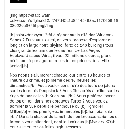
[img]https://static.wam-
poker.com/original/3X/f/7/f7d45c1d94145482ab1170658f16
08e22ea6645f.png[/img]
[b][color=darkcyan]Prêt à régner sur la cité des Winamax
Series ? Du 2 au 13 avril, on vous propose d’explorer en
long et en large notre skyline, forte de 246 buildings tous
plus grands les uns que les autres. Ce Las Vegas
Boulevard sauce Wina, il vaut 22 millions d’euros, grand
minimum, à partager entre les futurs princes de la ville.
[/color][/b]
Nos néons s’allumeront chaque jour entre 18 heures et
l’heure du crime, et [b]même dès 16 heures les
dimanches[/b]. Vous voulez construire des tours de jetons
sur les tournois Deepstack ? Vous êtes prêts à briller sur les
rings de nos salles [b]Knockout [/b]? Vous préférez foncer
de toit en toit dans nos épreuves Turbo ? Vous voulez
admirer la vue depuis le penthouse du [b]Highroller
Million[/b] et les prestigieux immeubles [b]Championship
[/b]? Dans la chaleur de la nuit, de nombreuses variantes et
formats vous attendent, dont le lumineux [b]Mystery KO[/b],
pour alimenter vos folles night sessions.