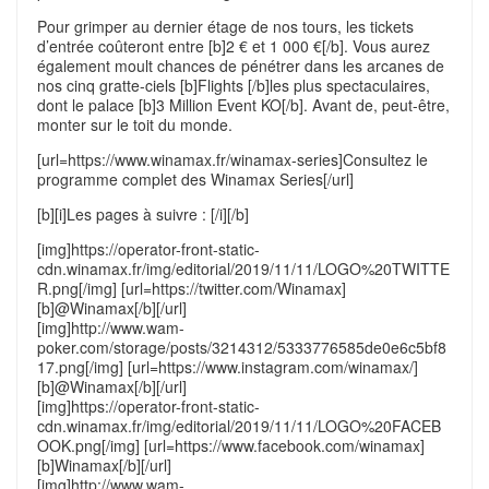
Pour grimper au dernier étage de nos tours, les tickets
d’entrée coûteront entre [b]2 € et 1 000 €[/b]. Vous aurez
également moult chances de pénétrer dans les arcanes de
nos cinq gratte-ciels [b]Flights [/b]les plus spectaculaires,
dont le palace [b]3 Million Event KO[/b]. Avant de, peut-être,
monter sur le toit du monde.
[url=https://www.winamax.fr/winamax-series]Consultez le
programme complet des Winamax Series[/url]
[b][i]Les pages à suivre : [/i][/b]
[img]https://operator-front-static-
cdn.winamax.fr/img/editorial/2019/11/11/LOGO%20TWITTE
R.png[/img] [url=https://twitter.com/Winamax]
[b]@Winamax[/b][/url]
[img]http://www.wam-
poker.com/storage/posts/3214312/5333776585de0e6c5bf8
17.png[/img] [url=https://www.instagram.com/winamax/]
[b]@Winamax[/b][/url]
[img]https://operator-front-static-
cdn.winamax.fr/img/editorial/2019/11/11/LOGO%20FACEB
OOK.png[/img] [url=https://www.facebook.com/winamax]
[b]Winamax[/b][/url]
[img]http://www.wam-