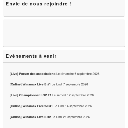
Envie de nous rejoindre !
principale
de
widget
pour
la
barre
latérale
Evénements à venir
Le
dimanche 6 septembre 2026
[Live] Forum des associations
Le
lundi 7 septembre 2026
[Online] Winamax Live B #1
Le
samedi 12 septembre 2026
[Live] Championnat LGP T1
Le
lundi 14 septembre 2026
[Online] Winamax Freeroll #1
Le
lundi 21 septembre 2026
[Online] Winamax Live B #2