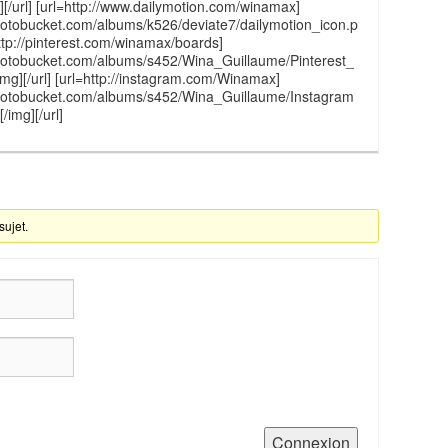
[/url] [url=http://www.dailymotion.com/winamax]
photobucket.com/albums/k526/deviate7/dailymotion_icon.p
=http://pinterest.com/winamax/boards]
photobucket.com/albums/s452/Wina_Guillaume/Pinterest_
mg][/url] [url=http://instagram.com/Winamax]
.photobucket.com/albums/s452/Wina_Guillaume/Instagram
img][/url]
sujet.
Connexion