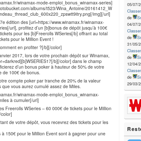
winamax.fr/winamax-mode-emploi_bonus_winamax-series]
05/07/
.photobucket.com/albums/t523/Wina_Antoine/20161412_W
Classe
eau_thread_club_600x220_zpswtt9itry.png[/img][/url]
de
S
17e édition des [url=https://www.winamax.fr/winamax-
04/07/
es[/url], profitez d’un [b]bonus de dépôt jusqu’à 100€
Classe
tickets pour les [b]Freerolls WSeries[/b] offrant au total
de
S
ckets pour le Million Event !
31/05/
omment en profiter ?[/b][/color]
Classe
janvier 2017, lors de votre prochain dépôt sur Winamax,
de
S
lor=darkred][b]WSERIES17[/b][/color] dans le champ
12/04/
ficierez d’un bonus poker à hauteur de 50% de votre
Classe
te de 100€ de bonus.
de
S
otre compte poker par tranche de 20% de la valeur
29/03/
s que vous aurez cumulé assez de Miles.
winamax.fr/winamax-mode-emploi_bonus_winamax-
iles à cumuler[/url]
es Freerolls WSeries – 60 000€ de tickets pour le Million
/color]
ant de votre dépôt, vous recevrez des tickets pour les
Rest
ts à 150€ pour le Million Event sont à gagner pour une