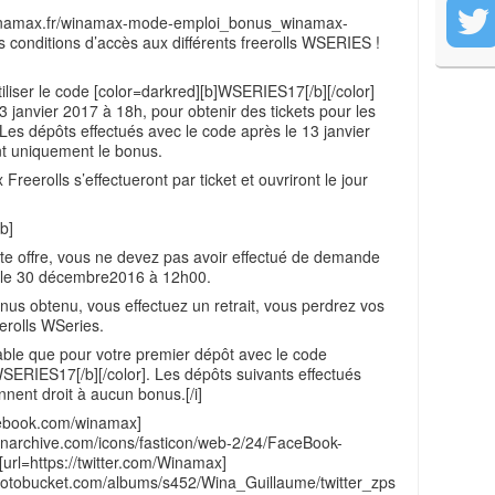
winamax.fr/winamax-mode-emploi_bonus_winamax-
s conditions d’accès aux différents freerolls WSERIES !
liser le code [color=darkred][b]WSERIES17[/b][/color]
3 janvier 2017 à 18h, pour obtenir des tickets pour les
Les dépôts effectués avec le code après le 13 janvier
t uniquement le bonus.
 Freerolls s’effectueront par ticket et ouvriront le jour
b]
tte offre, vous ne devez pas avoir effectué de demande
le le 30 décembre2016 à 12h00.
onus obtenu, vous effectuez un retrait, vous perdrez vos
eerolls WSeries.
able que pour votre premier dépôt avec le code
SERIES17[/b][/color]. Les dépôts suivants effectués
nent droit à aucun bonus.[/i]
cebook.com/winamax]
iconarchive.com/icons/fasticon/web-2/24/FaceBook-
 [url=https://twitter.com/Winamax]
photobucket.com/albums/s452/Wina_Guillaume/twitter_zps