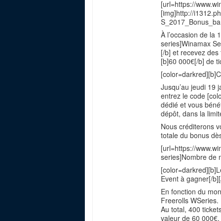
[url=https://www.
[img]http://i1312
S_2017_Bonus_band
À l’occasion de la 
series]Winamax Seri
[/b] et recevez des 
[b]60 000€[/b] de ti
[color=darkred][b]C
Jusqu’au jeudi 19 
entrez le code [co
dédié et vous béné
dépôt, dans la limi
Nous créditerons v
totale du bonus dè
[url=https://www.
series]Nombre de m
[color=darkred][b]L
Event à gagner[/b][
En fonction du mont
Freerolls WSeries.
Au total, 400 ticke
valeur de 60 000€.