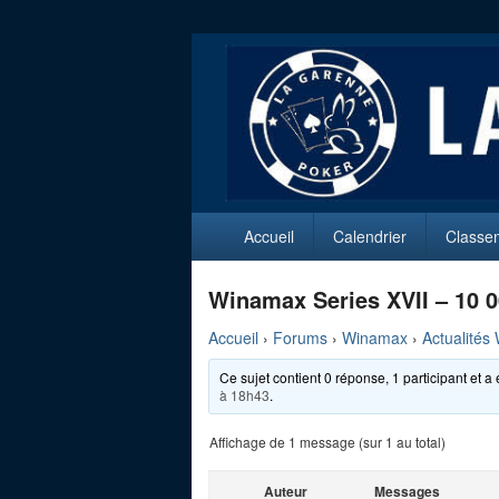
La Garenne P
Club de Poker de La Garenne Colomb
Menu
Accueil
Calendrier
Classe
principal
Winamax Series XVII – 10 0
Accueil
›
Forums
›
Winamax
›
Actualités
Ce sujet contient 0 réponse, 1 participant et a 
à 18h43
.
Affichage de 1 message (sur 1 au total)
Auteur
Messages