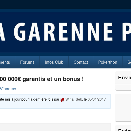
oker
es (92250)
ments
Forums
Infos Club
Contact
Pokerthon
S
Zone
Envi
00 000€ garantis et un bonus !
principale
de
 Winamax
widget
pour
été mis à jour pour la dernière fois par
Wina_Seb
, le
05/01/2017
la
barre
latérale
Evén