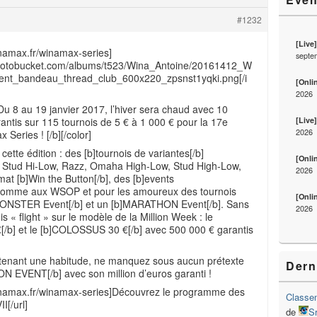
#1232
[Live
inamax.fr/winamax-series]
septe
.photobucket.com/albums/t523/Wina_Antoine/20161412_W
ent_bandeau_thread_club_600x220_zpsnst1yqki.png[/i
[Onli
2026
Du 8 au 19 janvier 2017, l’hiver sera chaud avec 10
[Live
rantis sur 115 tournois de 5 € à 1 000 € pour la 17e
2026
 Series ! [/b][/color]
ette édition : des [b]tournois de variantes[/b]
[Onli
, Stud Hi-Low, Razz, Omaha High-Low, Stud High-Low,
2026
at [b]Win the Button[/b], des [b]events
comme aux WSOP et pour les amoureux des tournois
[Onli
MONSTER Event[/b] et un [b]MARATHON Event[/b]. Sans
2026
s « flight » sur le modèle de la Million Week : le
b] et le [b]COLOSSUS 30 €[/b] avec 500 000 € garantis
intenant une habitude, ne manquez sous aucun prétexte
Dern
ON EVENT[/b] avec son million d’euros garanti !
winamax.fr/winamax-series]Découvrez le programme des
Classem
I[/url]
de
S