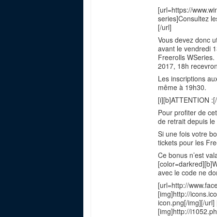
[url=https://www.
series]Consultez le
[/url]
Vous devez donc uti
avant le vendredi 1
Freerolls WSeries. 
2017, 18h recevron
Les inscriptions aux
même à 19h30.
[i][b]ATTENTION :[/
Pour profiter de ce
de retrait depuis 
Si une fois votre b
tickets pour les Fr
Ce bonus n’est val
[color=darkred][b]W
avec le code ne don
[url=http://www.fa
[img]http://icons.
icon.png[/img][/url]
[img]http://i1052.