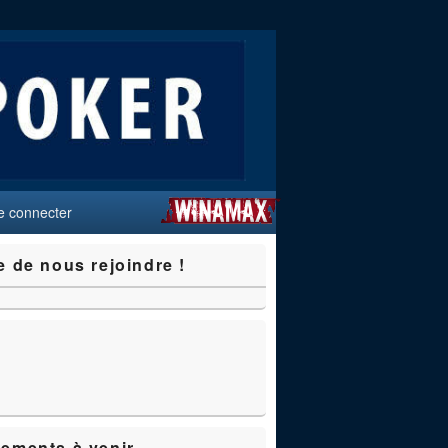
e connecter
e de nous rejoindre !
ements à venir