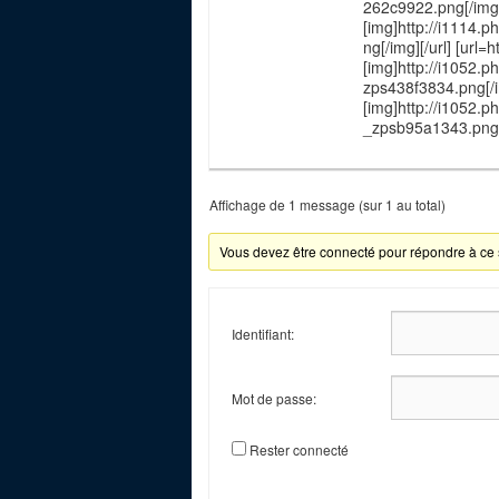
262c9922.png[/img]
[img]http://i1114.
ng[/img][/url] [url
[img]http://i1052.
zps438f3834.png[/i
[img]http://i1052
_zpsb95a1343.png[/
Affichage de 1 message (sur 1 au total)
Vous devez être connecté pour répondre à ce 
Identifiant:
Mot de passe:
Rester connecté