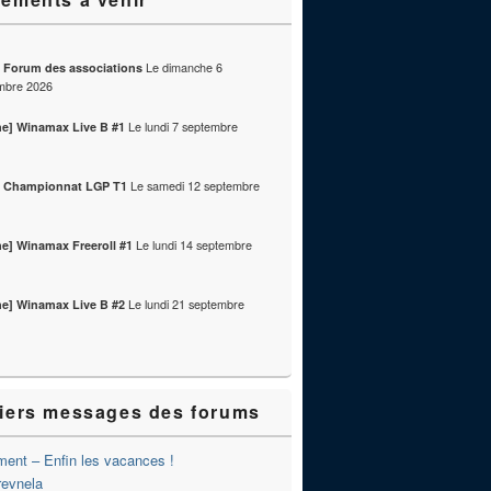
Le
dimanche 6
] Forum des associations
mbre 2026
Le
lundi 7 septembre
ne] Winamax Live B #1
Le
samedi 12 septembre
] Championnat LGP T1
Le
lundi 14 septembre
ne] Winamax Freeroll #1
Le
lundi 21 septembre
ne] Winamax Live B #2
iers messages des forums
ent – Enfin les vacances !
revnela