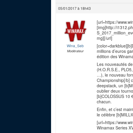
05/01/2017 à 18h43
[url=https://www.w
[img]http://i1312
S_2017_million_ev
mg][/url]
[color=darkblue][b]
Wina_Seb
millions d’euros ga
Modérateur
édition des Winamax
Les nouveautés de c
(H.O.R.S.E., PLO5
…), le nouveau form
Championship[/b] 
deepstack, un [b]
oublier deux tournoi
[b]COLOSSUS 10 €[/
chacun.
Enfin, et c’est ma
le célèbre [b]MILLI
[url=https://www.
Winamax Series XVI