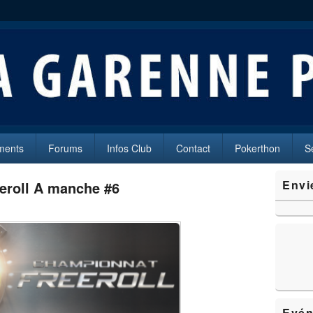
oker
es (92250)
ments
Forums
Infos Club
Contact
Pokerthon
S
Zone
Envi
eroll A manche #6
principale
de
widget
pour
la
barre
latérale
Evén