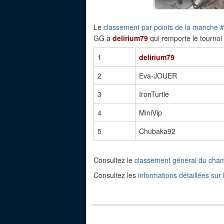
Le
classement par points de la manche 
GG à
delirium79
qui remporte le tournoi 
1
delirium79
2
Eva-JOUER
3
IronTurtle
4
MiniVip
5
Chubaka92
Consultez le
classement général du cham
Consultez les
informations détaillées sur
Navigation
de