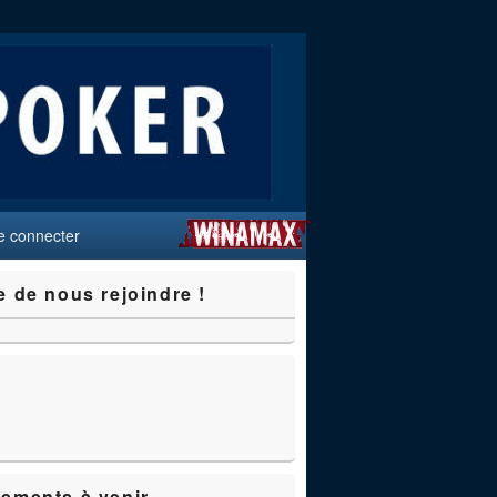
e connecter
e de nous rejoindre !
ements à venir