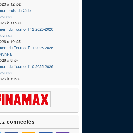
2026 à 12h52
ment Fête du Club
revnela
2026 à 11h30
ment du Tournoi T12 2025-2026
revnela
2026 à 10h35
ment du Tournoi T11 2025-2026
revnela
2026 à 9h54
ment du Tournoi T10 2025-2026
revnela
2026 à 13h07
ez connectés