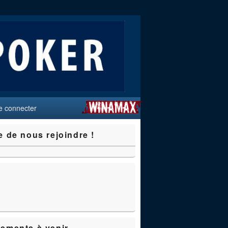
e connecter
e de nous rejoindre !
ements à venir