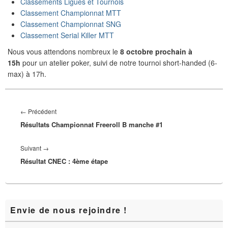
Classements Ligues et Tournois
Classement Championnat MTT
Classement Championnat SNG
Classement Serial Killer MTT
Nous vous attendons nombreux le
8 octobre prochain à
15h
pour un atelier poker, suivi de notre tournoi short-handed (6-
max) à 17h.
Navigation
de
Article
←
Précédent
l’article
Résultats Championnat Freeroll B manche #1
précédent :
Article
Suivant
→
Résultat CNEC : 4ème étape
suivant :
Zone
Envie de nous rejoindre !
principale
de