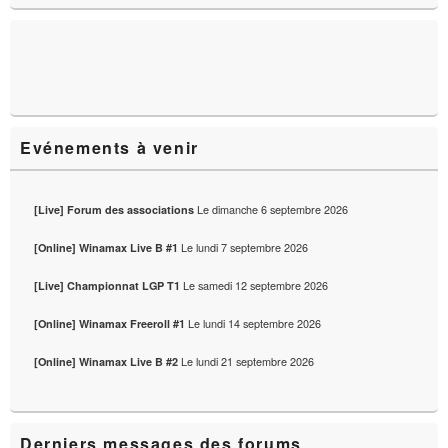
widget
pour
la
barre
latérale
Evénements à venir
Le
dimanche 6 septembre 2026
[Live] Forum des associations
Le
lundi 7 septembre 2026
[Online] Winamax Live B #1
Le
samedi 12 septembre 2026
[Live] Championnat LGP T1
Le
lundi 14 septembre 2026
[Online] Winamax Freeroll #1
Le
lundi 21 septembre 2026
[Online] Winamax Live B #2
Derniers messages des forums