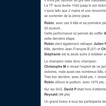
Il finira par décliner au gré des mauvais
La TF aura durée 1h20 jusqu’à voir éclore
n’aura fallu que 2 mains et une rencontre
se contenter de la 2eme place.
Robin
, avec ces 9 kills et sa première 
32 joueurs.
Cette performance lui permet de coiffer
A
cette dernière étape.
Robin
vient également rattraper
Julien 
Kills, derrière Jean-François B (27) et
Ch
Stéphanie
est la seule autre à totaliser a
Le champion reste donc champion:
Christophe M
a réussi l’exploit de ne j
victoires, mais aussi ces nombreux kills, 
Très loin derrière, avec 2048 pts, 1 victoi
Robin
clôture le podium, avec 1975 pts, 
Sur les SnG,
David P
était hors d’atteint
Reynald
(98 pts)
Un grand bravo à tous les participants d