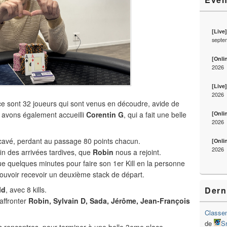
[Live
septe
[Onli
2026
[Live
2026
ce sont 32 joueurs qui sont venus en découdre, avide de
[Onli
s avons également accueilli
Corentin
G
, qui a fait une belle
2026
ecavé, perdant au passage 80 points chacun.
[Onli
2026
fin des arrivées tardives, que
Robin
nous a rejoint.
u que quelques minutes pour faire son 1er Kill en la personne
pouvoir recevoir un deuxième stack de départ.
Dern
ld
, avec 8 kills.
 affronter
Robin, Sylvain D, Sada, Jérôme, Jean-François
Classem
de
S