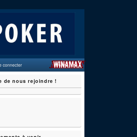
e connecter
e de nous rejoindre !
ements à venir