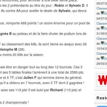
es rencontres, pour terminer à une belle 3eme place.
05/07/
 les 2 prétendants au titre du jour :
Robin
et
Sylvain D
. Il
Classe
 Ax contre AA pour sceller le destin de
Sylvain
, qui devra
de
S
04/07/
place, remporte 668 points ! un score énorme pour un pool de
Classe
de
S
31/05/
gnès B
au poteau et de la faire chuter de podium lors de
Classe
de
S
F
au classement des kills, ils sont 3eme ex-aequo avec 26
12/04/
ristophe M
(28).
Classe
u moins 20 kills sur la saison.
de
S
29/03/
amais être en danger tout au long des 12 tournois. Ces 3
et ses 5 tables finales l’amènent à une total de 2589 pts.
re et 5 TF, c’est
Julien F
qui termine 2eme du général.
qu’il a obtenu en 7 tournois, avec 3 TF dont 2 gagnées !
e avec ses 119 pts! Il est suivi par
Richard
(110 pts) et
Rest
es 2 championnats !