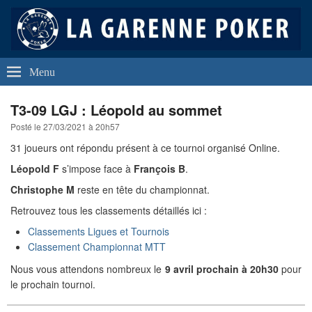
La Garenne Poker
Club de Poker de La Garenne Colombes (92250)
Menu
T3-09 LGJ : Léopold au sommet
Posté le
27/03/2021 à 20h57
31 joueurs ont répondu présent à ce tournoi organisé Online.
Léopold F
s’impose face à
François B
.
Christophe M
reste en tête du championnat.
Retrouvez tous les classements détaillés ici :
Classements Ligues et Tournois
Classement Championnat MTT
Nous vous attendons nombreux le
9 avril prochain à 20h30
pour
le prochain tournoi.