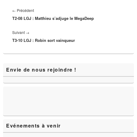
Navigation
de
Article
←
Précédent
l’article
T2-08 LGJ : Matthieu s’adjuge le MegaDeep
précédent :
Article
Suivant
→
T3-10 LGJ : Robin sort vainqueur
suivant :
Zone
Envie de nous rejoindre !
principale
de
widget
pour
la
barre
latérale
Evénements à venir