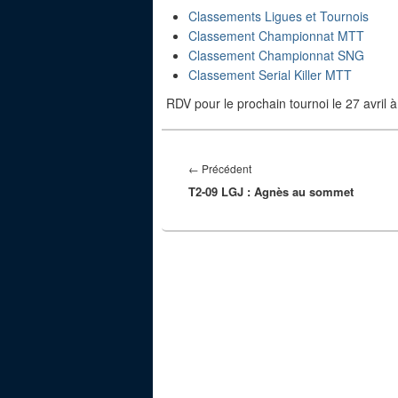
Classements Ligues et Tournois
Classement Championnat MTT
Classement Championnat SNG
Classement Serial Killer MTT
RDV pour le prochain tournoi le 27 avril à
Navigation
de
Article
←
Précédent
l’article
T2-09 LGJ : Agnès au sommet
précédent :