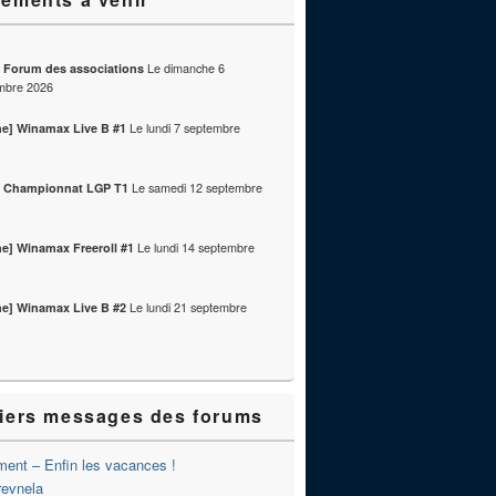
Le
dimanche 6
] Forum des associations
mbre 2026
Le
lundi 7 septembre
ne] Winamax Live B #1
Le
samedi 12 septembre
] Championnat LGP T1
Le
lundi 14 septembre
ne] Winamax Freeroll #1
Le
lundi 21 septembre
ne] Winamax Live B #2
iers messages des forums
ent – Enfin les vacances !
revnela