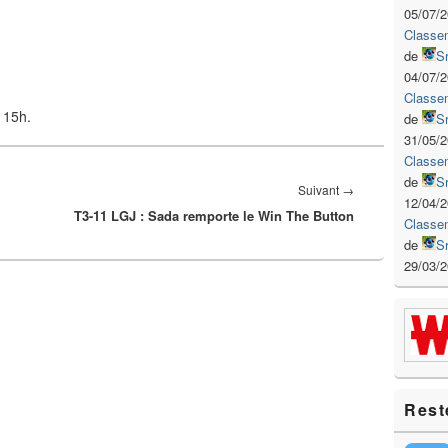
05/07/
Classe
de
S
04/07/
Classe
 15h.
de
S
31/05/
Classe
de
S
Article
Suivant
→
12/04/
T3-11 LGJ : Sada remporte le Win The Button
suivant :
Classe
de
S
29/03/
Rest