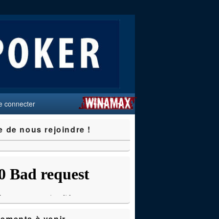
e connecter
e de nous rejoindre !
ements à venir