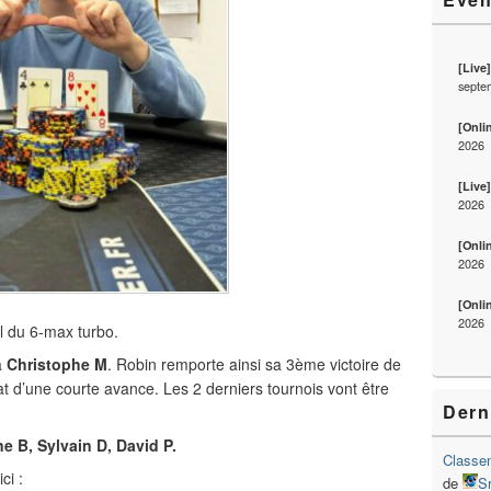
[Live
septe
[Onli
2026
[Live
2026
[Onli
2026
[Onli
2026
l du 6-max turbo.
à
Christophe M
. Robin remporte ainsi sa 3ème victoire de
t d’une courte avance. Les 2 derniers tournois vont être
Dern
ne B, Sylvain D, David P.
Classem
ci :
de
S