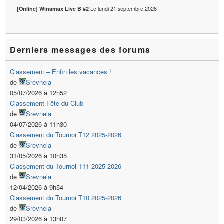
Le
lundi 21 septembre 2026
[Online] Winamax Live B #2
Derniers messages des forums
Classement – Enfin les vacances !
de
Srevnela
05/07/2026 à 12h52
Classement Fête du Club
de
Srevnela
04/07/2026 à 11h30
Classement du Tournoi T12 2025-2026
de
Srevnela
31/05/2026 à 10h35
Classement du Tournoi T11 2025-2026
de
Srevnela
12/04/2026 à 9h54
Classement du Tournoi T10 2025-2026
de
Srevnela
29/03/2026 à 13h07