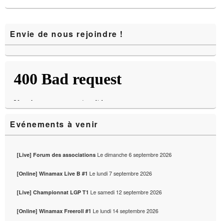
Zone
Envie de nous rejoindre !
principale
de
widget
pour
la
barre
latérale
Evénements à venir
Le
dimanche 6 septembre 2026
[Live] Forum des associations
Le
lundi 7 septembre 2026
[Online] Winamax Live B #1
Le
samedi 12 septembre 2026
[Live] Championnat LGP T1
Le
lundi 14 septembre 2026
[Online] Winamax Freeroll #1