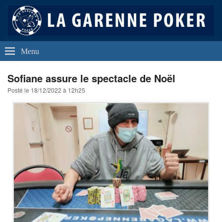
La Garenne Poker
Club de Poker de La Garenne Colombes (92250)
Menu
Sofiane assure le spectacle de Noël
Posté le
18/12/2022 à 12h25