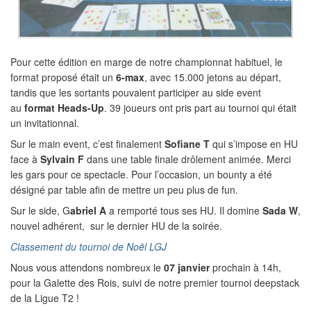
Pour cette édition en marge de notre championnat habituel, le
format proposé était un
6-max
, avec 15.000 jetons au départ,
tandis que les sortants pouvaient participer au side event
au
format Heads-Up
. 39 joueurs ont pris part au tournoi qui était
un invitationnal.
Sur le main event, c’est finalement
Sofiane T
qui s’impose en HU
face à
Sylvain F
dans une table finale drôlement animée. Merci
les gars pour ce spectacle. Pour l’occasion, un bounty a été
désigné par table afin de mettre un peu plus de fun.
Sur le side, G
abriel A
a remporté tous ses HU. Il domine
Sada W
,
nouvel adhérent, sur le dernier HU de la soirée.
Classement du tournoi de Noël LGJ
Nous vous attendons nombreux le
07 janvier
prochain à 14h,
pour la Galette des Rois, suivi de notre premier tournoi deepstack
de la Ligue T2 !