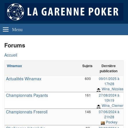
La Garenne Poker
Club de Poker de La Garenne Colombes (92250)
Menu
Forums
Accueil
Winamax
Sujets
Dernière
publication
Actualités Winamax
600
09/01/2025 à
17h28
Wina_Nicolas
Championnats Payants
161
27/08/2024 à
10h19
Wina_Clement
Championnats Freeroll
146
07/06/2024 à
21h28
Pockey