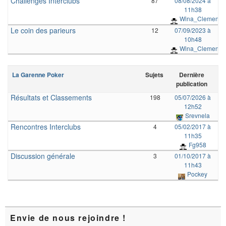
Challenges Interclubs
87
08/08/2024 à
11h38
Wina_Clement
Le coin des parieurs
12
07/09/2023 à
10h48
Wina_Clement
La Garenne Poker
Sujets
Dernière
publication
Résultats et Classements
198
05/07/2026 à
12h52
Srevnela
Rencontres Interclubs
4
05/02/2017 à
11h35
Fg958
Discussion générale
3
01/10/2017 à
11h43
Pockey
Zone
Envie de nous rejoindre !
principale