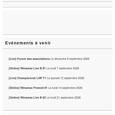
de
widget
pour
la
barre
latérale
Evénements à venir
Le
dimanche 6 septembre 2026
[Live] Forum des associations
Le
lundi 7 septembre 2026
[Online] Winamax Live B #1
Le
samedi 12 septembre 2026
[Live] Championnat LGP T1
Le
lundi 14 septembre 2026
[Online] Winamax Freeroll #1
Le
lundi 21 septembre 2026
[Online] Winamax Live B #2