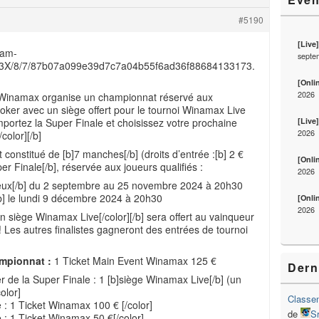
#5190
[Live
wam-
septe
l/3X/8/7/87b07a099e39d7c7a04b55f6ad36f88684133173.
[Onli
2026
e]Winamax organise un championnat réservé aux
er avec un siège offert pour le tournoi Winamax Live
[Live
portez la Super Finale et choisissez votre prochaine
2026
color][/b]
constitué de [b]7 manches[/b] (droits d’entrée :[b] 2 €
[Onli
per Finale[/b], réservée aux joueurs qualifiés :
2026
deux[/b] du 2 septembre au 25 novembre 2024 à 20h30
/b] le lundi 9 décembre 2024 à 20h30
[Onli
2026
n siège Winamax Live[/color][/b] sera offert au vainqueur
! Les autres finalistes gagneront des entrées de tournoi
mpionnat :
1 Ticket Main Event Winamax 125 €
Dern
r de la Super Finale : 1 [b]siège Winamax Live[/b] (un
olor]
Classem
 : 1 Ticket Winamax 100 € [/color]
de
S
 : 1 Ticket Winamax 50 €[/color]