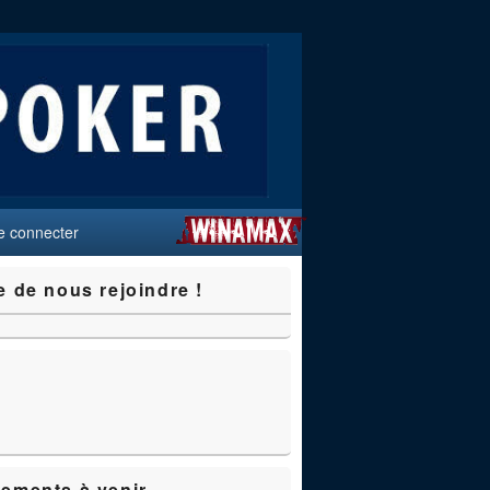
e connecter
e de nous rejoindre !
ements à venir