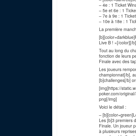
– 4e : 1 Ticket Wi
– 5e et 6e : 1 Tic
– 7e à 9e : 1 Tick
– 10e à 18e : 1 Ti
La première manche
[b][color=darkblu
Live B ! »[/color][/b]
Tout au long du ch
fonction de leurs p
Finale avec des tapi
Les joueurs rempor
championnat[/b], au
[b]challenges[/b] o
[img]https://static.
poker.com/origina
png[/img]
Voici le détail :
– [b][color=green]L
Les [b]3 premiers 
Finale. Un joueur p
à plusieurs reprises