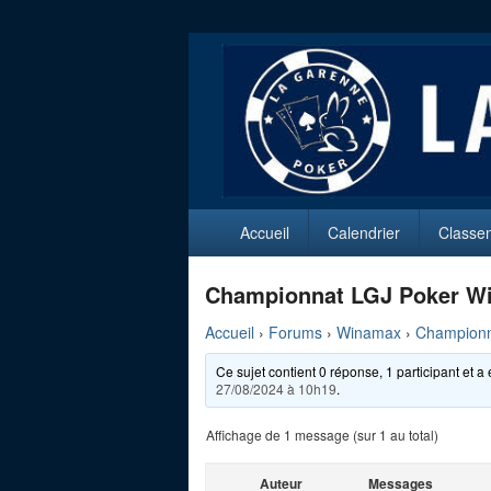
La Garenne P
Club de Poker de La Garenne Colomb
Menu
Accueil
Calendrier
Classe
principal
Championnat LGJ Poker Wi
Accueil
›
Forums
›
Winamax
›
Championn
Ce sujet contient 0 réponse, 1 participant et a 
27/08/2024 à 10h19
.
Affichage de 1 message (sur 1 au total)
Auteur
Messages