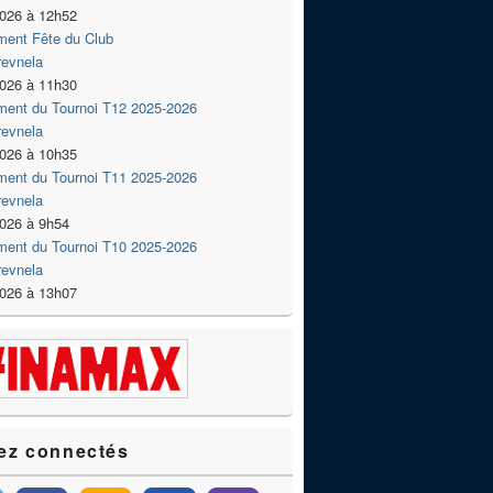
2026 à 12h52
ment Fête du Club
revnela
2026 à 11h30
ment du Tournoi T12 2025-2026
revnela
2026 à 10h35
ment du Tournoi T11 2025-2026
revnela
2026 à 9h54
ment du Tournoi T10 2025-2026
revnela
2026 à 13h07
ez connectés