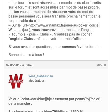
– Les tournois sont réservés aux membres du club inscrits
sur le forum et sont accessibles par mot de passe propre.
Le lien vous permettant de récupérer votre de mot de
passe personnel vous sera transmis prochainement par le
responsable du club.
– Sur le [url=http://www.winamax.fr/jouer-au-poker]logiciel
Winamax[/url], vous trouverez le tournoi dans l’onglet
« Tournois » puis « Clubs ». N’oubliez pas de cocher
l’onglet « Clubs » afin que votre tournoi s’affiche.
Si vous avez des questions, nous sommes à votre écoute.
Bonne chance à tous !
07/05/2019 à 09h48
#2958
Wina_Sabeeshan
Modérateur
Voici le [color=darkblue][b]classement par points[/b][/color]
de la manche :
1 [color=darkred][b]delirium79[/b][/color] 630,91