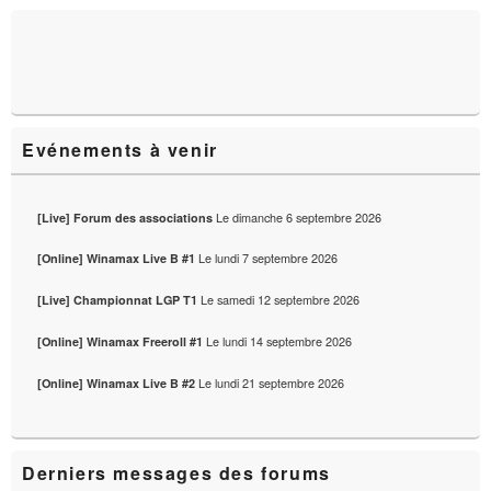
pour
la
barre
latérale
Evénements à venir
Le
dimanche 6 septembre 2026
[Live] Forum des associations
Le
lundi 7 septembre 2026
[Online] Winamax Live B #1
Le
samedi 12 septembre 2026
[Live] Championnat LGP T1
Le
lundi 14 septembre 2026
[Online] Winamax Freeroll #1
Le
lundi 21 septembre 2026
[Online] Winamax Live B #2
Derniers messages des forums