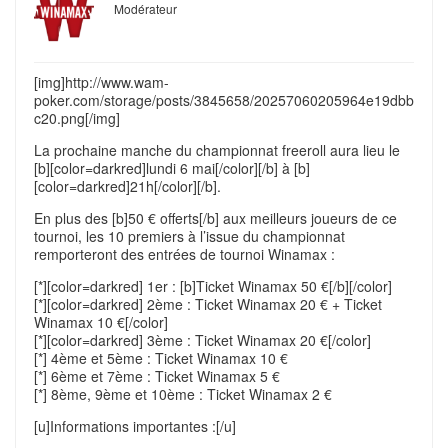
Modérateur
[img]http://www.wam-
poker.com/storage/posts/3845658/20257060205964e19dbb
c20.png[/img]
La prochaine manche du championnat freeroll aura lieu le
[b][color=darkred]lundi 6 mai[/color][/b] à [b]
[color=darkred]21h[/color][/b].
En plus des [b]50 € offerts[/b] aux meilleurs joueurs de ce
tournoi, les 10 premiers à l’issue du championnat
remporteront des entrées de tournoi Winamax :
[*][color=darkred] 1er : [b]Ticket Winamax 50 €[/b][/color]
[*][color=darkred] 2ème : Ticket Winamax 20 € + Ticket
Winamax 10 €[/color]
[*][color=darkred] 3ème : Ticket Winamax 20 €[/color]
[*] 4ème et 5ème : Ticket Winamax 10 €
[*] 6ème et 7ème : Ticket Winamax 5 €
[*] 8ème, 9ème et 10ème : Ticket Winamax 2 €
[u]Informations importantes :[/u]