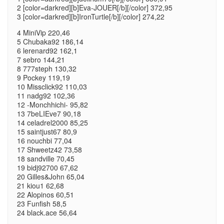
2 [color=darkred][b]Eva-JOUER[/b][/color] 372,95
3 [color=darkred][b]IronTurtle[/b][/color] 274,22
4 MiniVip 220,46
5 Chubaka92 186,14
6 lerenard92 162,1
7 sebro 144,21
8 777steph 130,32
9 Pockey 119,19
10 Missclick92 110,03
11 nadg92 102,36
12 -Monchhichi- 95,82
13 7beLIEve7 90,18
14 celadrel2000 85,25
15 saintjust67 80,9
16 nouchbi 77,04
17 Shweetz42 73,58
18 sandville 70,45
19 bidj92700 67,62
20 Gilles&John 65,04
21 kiou1 62,68
22 Alopinos 60,51
23 Funfish 58,5
24 black.ace 56,64