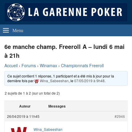
La Garenne Poker
Club de Poker de La Garenne Colombes (92250)
Menu
6e manche champ. Freeroll A – lundi 6 mai
à 21h
Accueil
›
Forums
›
Winamax
›
Championnats Freeroll
Ce sujet contient 1 réponse, 1 participant et a été mis à jour pour la
dernière fois par
Wina_Sabeeshan
, le
07/05/2019 à 9h48
.
2 sujets de 1 à 2 (sur un total de 2)
Auteur
Messages
26/04/2019 à 11h45
#2946
Wina_Sabeeshan