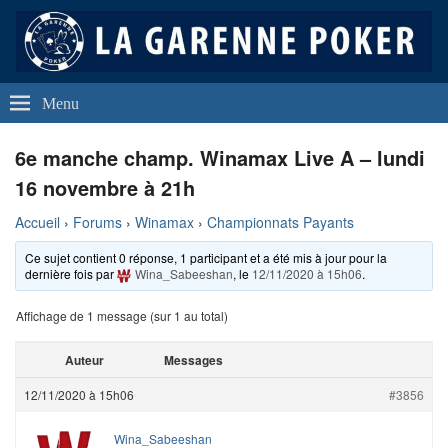
La Garenne Poker
Club de Poker de La Garenne Colombes (92250)
Menu
6e manche champ. Winamax Live A – lundi
16 novembre à 21h
Accueil
›
Forums
›
Winamax
›
Championnats Payants
Ce sujet contient 0 réponse, 1 participant et a été mis à jour pour la
dernière fois par
Wina_Sabeeshan
, le
12/11/2020 à 15h06
.
Affichage de 1 message (sur 1 au total)
Auteur
Messages
12/11/2020 à 15h06
#3856
Wina_Sabeeshan