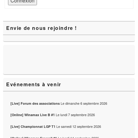
Connexion
Zone
Envie de nous rejoindre !
principale
de
widget
pour
la
barre
latérale
Evénements à venir
Le
dimanche 6 septembre 2026
[Live] Forum des associations
Le
lundi 7 septembre 2026
[Online] Winamax Live B #1
Le
samedi 12 septembre 2026
[Live] Championnat LGP T1