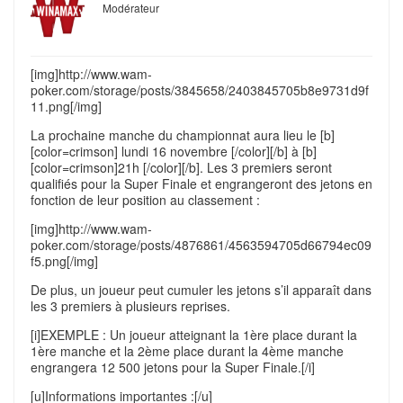
Modérateur
[img]http://www.wam-
poker.com/storage/posts/3845658/2403845705b8e9731d9f
11.png[/img]
La prochaine manche du championnat aura lieu le [b]
[color=crimson] lundi 16 novembre [/color][/b] à [b]
[color=crimson]21h [/color][/b]. Les 3 premiers seront
qualifiés pour la Super Finale et engrangeront des jetons en
fonction de leur position au classement :
[img]http://www.wam-
poker.com/storage/posts/4876861/4563594705d66794ec09
f5.png[/img]
De plus, un joueur peut cumuler les jetons s’il apparaît dans
les 3 premiers à plusieurs reprises.
[i]EXEMPLE : Un joueur atteignant la 1ère place durant la
1ère manche et la 2ème place durant la 4ème manche
engrangera 12 500 jetons pour la Super Finale.[/i]
[u]Informations importantes :[/u]