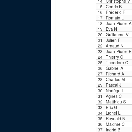
14
Christophe V
15
Cédric B
16
Frédéric F
17
Romain L
18
Jean-Pierre A
19
Eva N
20
Guillaume V
21
Julien F
22
Arnaud N
23
Jean-Pierre E
24
Thierry C
25
Theodore C
26
Gabriel A
27
Richard A
28
Charles M
29
Pascal J
30
Nadège L
31
Agnès C
32
Matthieu S
33
Eric G
34
Lionel L
35
Reynald N
36
Maxime C
37
Ingrid B