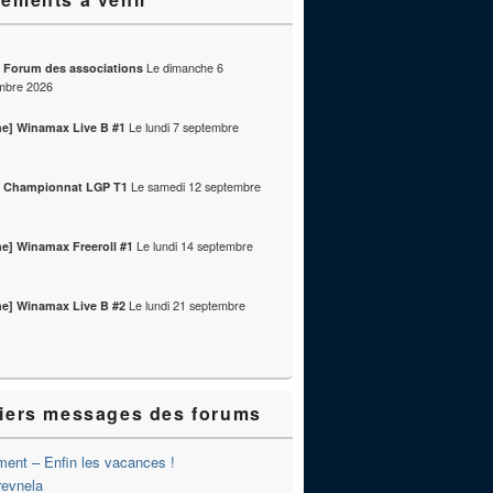
Le
dimanche 6
] Forum des associations
mbre 2026
Le
lundi 7 septembre
ne] Winamax Live B #1
Le
samedi 12 septembre
] Championnat LGP T1
Le
lundi 14 septembre
ne] Winamax Freeroll #1
Le
lundi 21 septembre
ne] Winamax Live B #2
iers messages des forums
ent – Enfin les vacances !
revnela