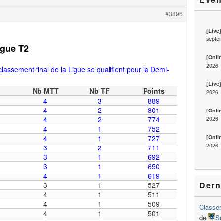
#3896
[Live
septe
igue T2
[Onli
2026
lassement final de la Ligue se qualifient pour la Demi-
[Live
Nb MTT
Nb TF
Points
2026
4
3
889
4
2
801
[Onli
2026
4
2
774
4
1
752
[Onli
4
1
727
2026
3
2
711
3
1
692
3
1
650
4
1
619
Dern
3
1
527
4
1
511
4
1
509
Classem
4
1
501
de
S