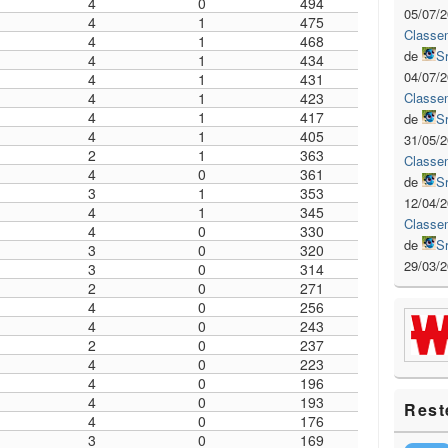
4
0
494
05/07/
4
1
475
Classe
4
1
468
de
S
4
1
434
04/07/
4
1
431
Classe
4
1
423
4
1
417
de
S
4
1
405
31/05/
2
1
363
Classe
4
0
361
de
S
3
1
353
12/04/
4
1
345
Classe
4
0
330
de
S
3
0
320
29/03/
3
0
314
2
0
271
4
0
256
4
0
243
2
0
237
4
0
223
4
0
196
4
0
193
Rest
4
0
176
3
0
169