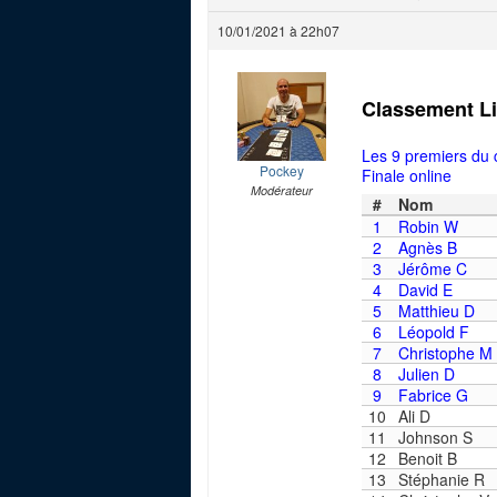
10/01/2021 à 22h07
Classement L
Les 9 premiers du c
Pockey
Finale online
Modérateur
#
Nom
1
Robin W
2
Agnès B
3
Jérôme C
4
David E
5
Matthieu D
6
Léopold F
7
Christophe M
8
Julien D
9
Fabrice G
10
Ali D
11
Johnson S
12
Benoit B
13
Stéphanie R