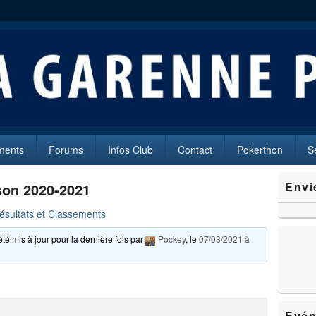
oker
es (92250)
ments
Forums
Infos Club
Contact
Pokerthon
S
Zone
Envi
son 2020-2021
principale
de
ésultats et Classements
widget
pour
été mis à jour pour la dernière fois par
Pockey
, le
07/03/2021 à
la
barre
latérale
Evén