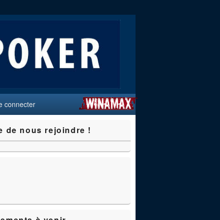
e connecter
e de nous rejoindre !
ements à venir