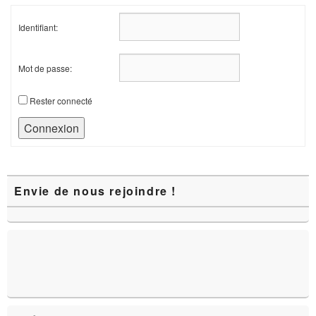
Identifiant:
Mot de passe:
Rester connecté
Connexion
Zone
Envie de nous rejoindre !
principale
de
widget
pour
la
barre
latérale