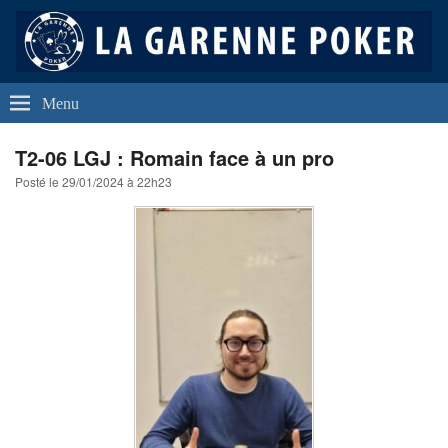
La Garenne Poker
Club de Poker de La Garenne Colombes (92250)
Menu
T2-06 LGJ : Romain face à un pro
Posté le
29/01/2024 à 22h23