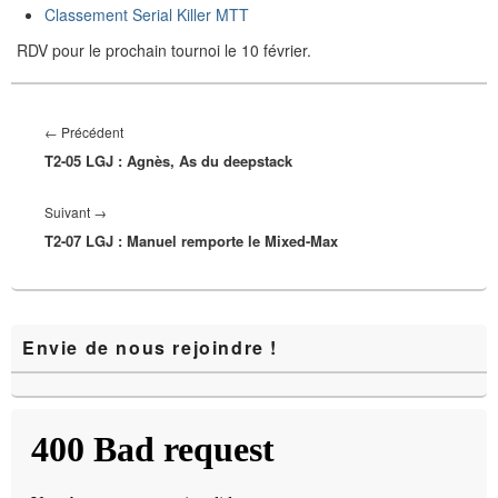
Classement Serial Killer MTT
RDV pour le prochain tournoi le 10 février.
Navigation
de
Article
←
Précédent
l’article
T2-05 LGJ : Agnès, As du deepstack
précédent :
Article
Suivant
→
T2-07 LGJ : Manuel remporte le Mixed-Max
suivant :
Zone
Envie de nous rejoindre !
principale
de
widget
pour
la
barre
latérale