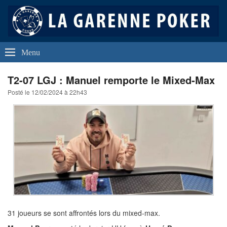
La Garenne Poker
Club de Poker de La Garenne Colombes (92250)
Menu
T2-07 LGJ : Manuel remporte le Mixed-Max
Posté le
12/02/2024 à 22h43
31 joueurs se sont affrontés lors du mixed-max.