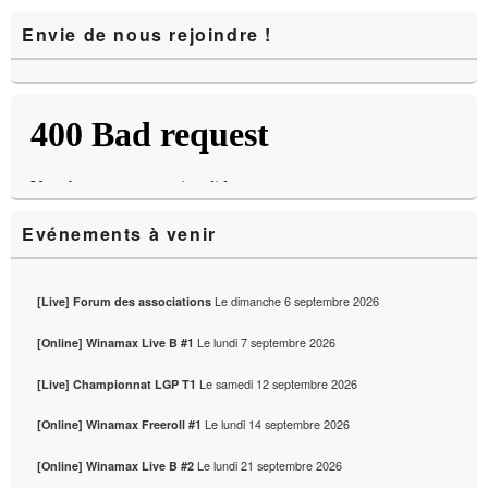
Zone
Envie de nous rejoindre !
principale
de
widget
pour
la
barre
latérale
Evénements à venir
Le
dimanche 6 septembre 2026
[Live] Forum des associations
Le
lundi 7 septembre 2026
[Online] Winamax Live B #1
Le
samedi 12 septembre 2026
[Live] Championnat LGP T1
Le
lundi 14 septembre 2026
[Online] Winamax Freeroll #1
Le
lundi 21 septembre 2026
[Online] Winamax Live B #2