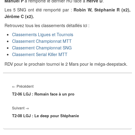
Manuel P
a remporté le dernier HU face à
Hervé D
.
Les 5 SNG ont été remporté par :
Robin W, Stéphanie R (x2),
Jérôme C (x2).
Retrouvez tous les classements détaillés ici :
Classements Ligues et Tournois
Classement Championnat MTT
Classement Championnat SNG
Classement Serial Killer MTT
RDV pour le prochain tournoi le 2 Mars pour le méga-deepstack.
Navigation
de
Article
←
Précédent
l’article
T2-06 LGJ : Romain face à un pro
précédent :
Article
Suivant
→
T2-08 LGJ : Le deep pour Stéphanie
suivant :